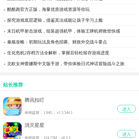
酷酷跑官方正版，海量优质游戏资源等你玩
探究游戏底层逻辑，借鉴其法或能让孩子学习上瘾
末日机甲射击游戏，组装超强机甲，体验王牌机师救世快感
秦殇攻略：初期玩法及角色招募、财政外交战斗要点
生化危机2存档方法全解析，掌握后轻松留存游戏进度
北欧女神蕾娜斯中文版手游，带你体验日式神话冒险战斗之旅
站长推荐
腾讯扣叮
进入
休闲益智
1.84G
v1.3.544.1
消灭星星
进入
休闲益智
124.72M
v6.5.5