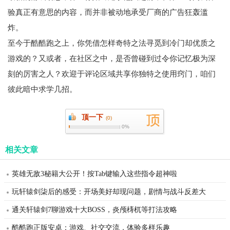
验真正有意思的内容，而并非被动地承受厂商的广告狂轰滥
炸。
至今于酷酷跑之上，你凭借怎样奇特之法寻觅到冷门却优质之
游戏的？又或者，在社区之中，是否曾碰到过令你记忆极为深
刻的厉害之人？欢迎于评论区域共享你独特之使用窍门，咱们
彼此暗中求学几招。
顶一下
(
0)
0%
相关文章
英雄无敌3秘籍大公开！按Tab键输入这些指令超神啦
玩轩辕剑柒后的感受：开场美好却现问题，剧情与战斗反差大
通关轩辕剑7聊游戏十大BOSS，炎颅梼杌等打法攻略
酷酷跑正版安卓：游戏、社交交流，体验多样乐趣