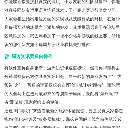
你能够直接去接触真实的高玩，于水友赛的组队群当中，你能
够直接同队友运用语音沟通战术，于打完比赛进行复盘期间，
大家会相互指出走位方面的失误以及技能释放的时机，在这种
具备强互动的场景之下添加的好友，其质量远远高于在论坛里
随意添加的，我去年参加了一场小众格斗游戏的线上赛，所结
识的那个队友如今每周都会跟我联机去打排位。
周边资讯要反向操作
有软件宣称自身更新手游周边资讯速度极快，然而你得懂得去
分辨哪些资讯对你具备实际用处。当一款新的游戏发布了“上线
预告”之时，普通的玩家仅仅会在评论区域呼喊“期待”，而聪慧
的人会马上点进到该游戏的专属圈子里面，去翻看“海外服”或
者“测试服”玩家所给出的评价。
通过“时间排序”来查看最新的玩家体验报告，要是发觉大家都在
抱怨“优化差”以及“服务器掉线”，那么在国服上线之前你就没必
要急着冲进去充当付费测试员。相反地，如果看到内测玩家都