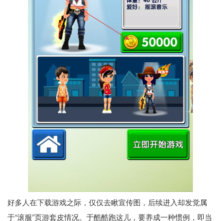
好多人在下载游戏之际，仅仅去瞅宣传图，后续进入却发觉属
于“滚服”页游套皮情况。于酷酷跑这儿，要养成一种惯例，即当