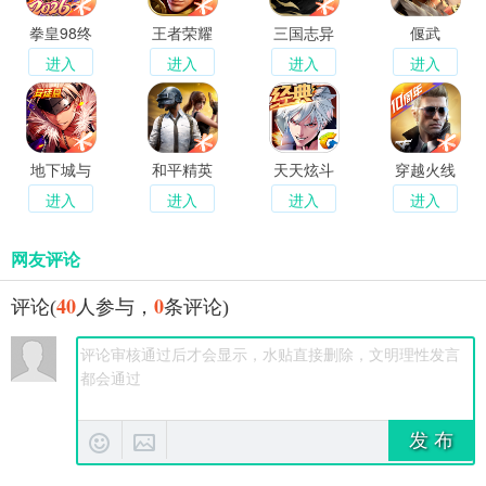
拳皇98终
王者荣耀
三国志异
偃武
极之战OL
闻录
进入
进入
进入
进入
地下城与
和平精英
天天炫斗
穿越火线
勇士起源
经典重燃
枪战王者
进入
进入
进入
进入
网友评论
40
0
评论(
人参与，
条评论)
发 布