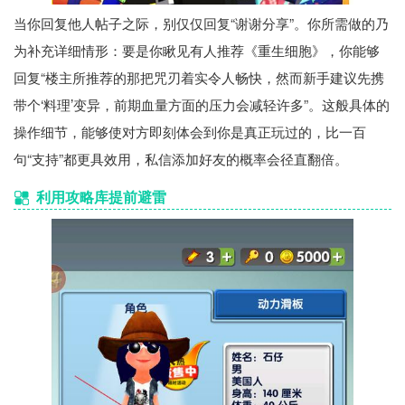
当你回复他人帖子之际，别仅仅回复“谢谢分享”。你所需做的乃
为补充详细情形：要是你瞅见有人推荐《重生细胞》，你能够
回复“楼主所推荐的那把咒刃着实令人畅快，然而新手建议先携
带个‘料理’变异，前期血量方面的压力会减轻许多”。这般具体的
操作细节，能够使对方即刻体会到你是真正玩过的，比一百
句“支持”都更具效用，私信添加好友的概率会径直翻倍。
利用攻略库提前避雷