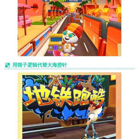
用筛子逻辑代替大海捞针