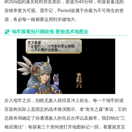
BOSS战的通关耗时存在差距，差值为40分钟，明显装备流的
容错率更为可观。需牢记，Period值属于你最为不可再生的资
源，务必每一格都要运用到关键地方。
地牢探索别只顾砍怪 要按战术地图走
步入地牢之后，别瞧见敌人就径直冲上前去。每一个地牢的迷
宫架构实际上是固定的战术推演图示。拿“丧失之森”来说，它的
岔路布局确定了你遭遇敌人的先后次序以及频率。我归纳出“三
格回溯法”：每探索三个房间便打开地图标记一回，着重留意宝