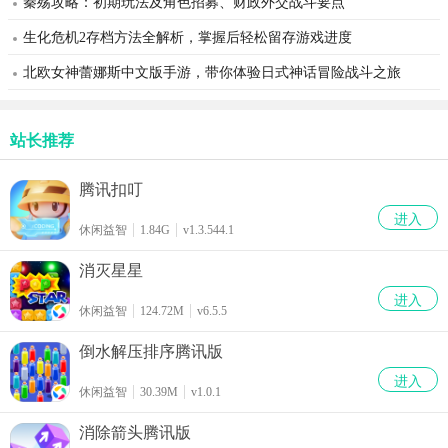
秦殇攻略：初期玩法及角色招募、财政外交战斗要点
生化危机2存档方法全解析，掌握后轻松留存游戏进度
北欧女神蕾娜斯中文版手游，带你体验日式神话冒险战斗之旅
站长推荐
腾讯扣叮
进入
休闲益智
1.84G
v1.3.544.1
消灭星星
进入
休闲益智
124.72M
v6.5.5
倒水解压排序腾讯版
进入
休闲益智
30.39M
v1.0.1
消除箭头腾讯版