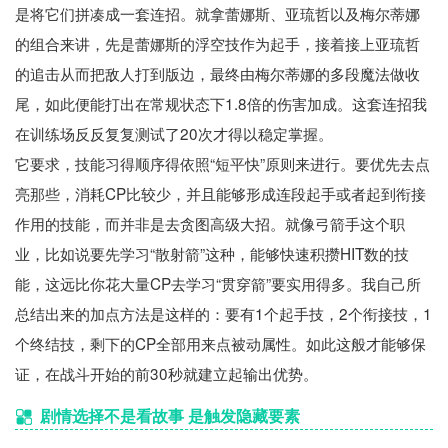
是将它们拼凑成一套连招。就拿蕾娜斯、亚琉哲以及梅尔蒂娜
的组合来讲，先是蕾娜斯的浮空技作为起手，接着接上亚琉哲
的追击从而把敌人打到版边，最终由梅尔蒂娜的多段魔法做收
尾，如此便能打出在常规状态下1.8倍的伤害加成。这套连招我
在训练场反反复复测试了20次才得以稳定掌握。
它要求，技能习得顺序得依照“短平快”原则来进行。要优先去点
亮那些，消耗CP比较少，并且能够形成连段起手或者起到衔接
作用的技能，而并非是去贪图高级大招。就像弓箭手这个职
业，比如说要先学习“散射箭”这种，能够快速积攒HIT数的技
能，这远比你花大量CP去学习“贯穿箭”要实用得多。我自己所
总结出来的加点方法是这样的：要有1个起手技，2个衔接技，1
个终结技，剩下的CP全部用来点被动属性。如此这般才能够保
证，在战斗开始的前30秒就建立起输出优势。
剧情选择不是看故事 是触发隐藏要素