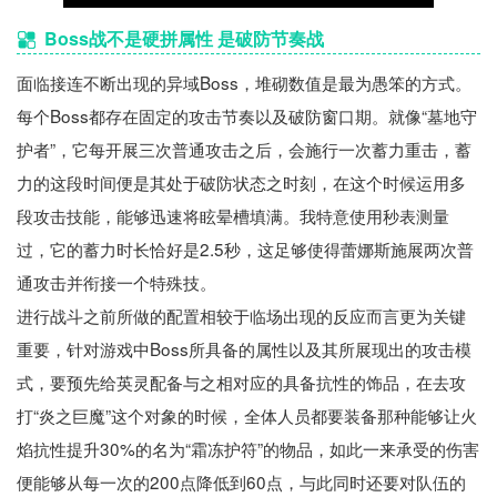
Boss战不是硬拼属性 是破防节奏战
面临接连不断出现的异域Boss，堆砌数值是最为愚笨的方式。
每个Boss都存在固定的攻击节奏以及破防窗口期。就像“墓地守
护者”，它每开展三次普通攻击之后，会施行一次蓄力重击，蓄
力的这段时间便是其处于破防状态之时刻，在这个时候运用多
段攻击技能，能够迅速将眩晕槽填满。我特意使用秒表测量
过，它的蓄力时长恰好是2.5秒，这足够使得蕾娜斯施展两次普
通攻击并衔接一个特殊技。
进行战斗之前所做的配置相较于临场出现的反应而言更为关键
重要，针对游戏中Boss所具备的属性以及其所展现出的攻击模
式，要预先给英灵配备与之相对应的具备抗性的饰品，在去攻
打“炎之巨魔”这个对象的时候，全体人员都要装备那种能够让火
焰抗性提升30%的名为“霜冻护符”的物品，如此一来承受的伤害
便能够从每一次的200点降低到60点，与此同时还要对队伍的