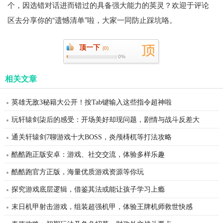
个，因选错对话进而错过的具备强大能力的英灵？欢迎于评论
区去分享你的“遗憾清单”啦，大家一同防止踩坑咯。
顶一下
(
0)
0%
相关文章
英雄无敌3秘籍大公开！按Tab键输入这些指令超神啦
玩轩辕剑柒后的感受：开场美好却现问题，剧情与战斗反差大
通关轩辕剑7聊游戏十大BOSS，炎颅梼杌等打法攻略
酷酷跑正版安卓：游戏、社交交流，体验多样乐趣
酷酷跑官方正版，海量优质游戏资源等你玩
探究游戏底层逻辑，借鉴其法或能让孩子学习上瘾
末日机甲射击游戏，组装超强机甲，体验王牌机师救世快感