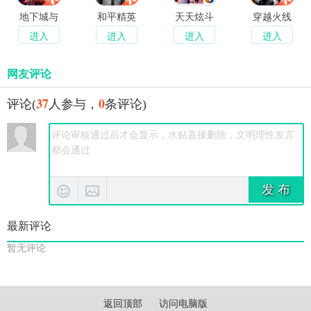
地下城与
和平精英
天天炫斗
穿越火线
勇士起源
经典重燃
枪战王者
进入
进入
进入
进入
网友评论
37
0
评论(
人参与，
条评论)
发 布
最新评论
暂无评论
返回顶部
访问电脑版