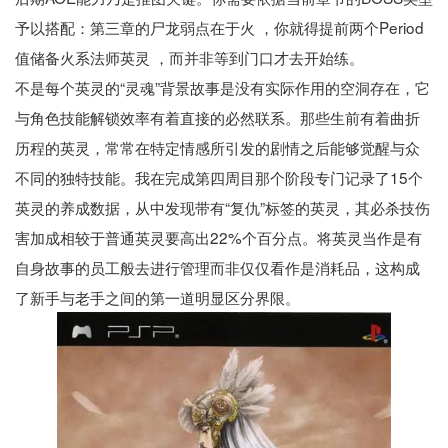
予以搭配：第三章的尸龙弱点在于火 ，你就得提前两个Period
值储备火系法师英灵 ，而并非等到门口才去开始练。
不是每个英灵的“灵魂”背景故事是没有实际作用的空洞存在，它
与角色技能解锁效率有着直接的必然联系。那些生前有着曲折
历程的英灵，常常在特定情感所引发的剧情之后能够觉醒与众
不同的独特技能。我在完成第四周目那个阶段专门记录了15个
英灵的养成数据，从中发现带有“复仇”标签的英灵，其必杀技伤
害加成相较于普通英灵要高出22%个百分点。将英灵当作是有
自身故事的员工般去进行管理而非仅仅看作是消耗品，这构成
了新手与老手之间的第一道明显区分界限。