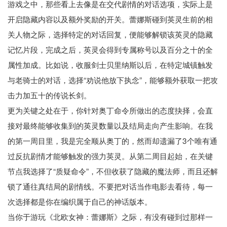
游戏之中，那些看上去像是在交代剧情的对话选项，实际上是
开启隐藏内容以及额外奖励的开关。蕾娜斯碰到英灵生前的相
关人物之际，选择特定的对话回复，便能够解锁该英灵的隐藏
记忆片段，完成之后，英灵会得到专属称号以及百分之十的全
属性加成。比如说，收服剑士贝里纳斯以后，在特定城镇触发
与老骑士的对话，选择“劝说他放下执念”，能够额外获取一把攻
击力加五十的传说长剑。
更为关键之处在于，你针对奥丁命令所做出的态度抉择，会直
接对最终能够收集到的英灵数量以及结局走向产生影响。在我
的第一周目里，我是完全顺从奥丁的，然而却遗漏了3个唯有通
过反抗剧情才能够触发的强力英灵。从第二周目起始，在关键
节点我选择了“质疑命令”，不但收获了隐藏的魔法师，而且还解
锁了通往真结局的剧情线。不要把对话当作电影去看待，每一
次选择都是你在编织属于自己的神话版本。
当你于游玩《北欧女神：蕾娜斯》之际，有没有碰到过那样一