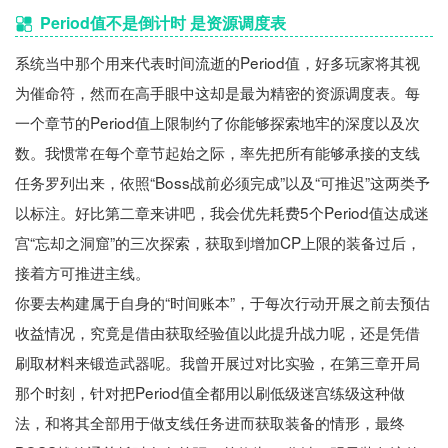
Period值不是倒计时 是资源调度表
系统当中那个用来代表时间流逝的Period值，好多玩家将其视
为催命符，然而在高手眼中这却是最为精密的资源调度表。每
一个章节的Period值上限制约了你能够探索地牢的深度以及次
数。我惯常在每个章节起始之际，率先把所有能够承接的支线
任务罗列出来，依照“Boss战前必须完成”以及“可推迟”这两类予
以标注。好比第二章来讲吧，我会优先耗费5个Period值达成迷
宫“忘却之洞窟”的三次探索，获取到增加CP上限的装备过后，
接着方可推进主线。
你要去构建属于自身的“时间账本”，于每次行动开展之前去预估
收益情况，究竟是借由获取经验值以此提升战力呢，还是凭借
刷取材料来锻造武器呢。我曾开展过对比实验，在第三章开局
那个时刻，针对把Period值全都用以刷低级迷宫练级这种做
法，和将其全部用于做支线任务进而获取装备的情形，最终