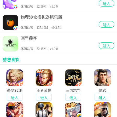
进入
休闲益智
32.59M
v1.0.0
物理沙盒模拟器腾讯版
进入
休闲益智
137.16M
v0.2.7.1
画里藏字
进入
休闲益智
52.45M
v1.0.0
猜您喜欢
拳皇98终
王者荣耀
三国志异
偃武
极之战OL
闻录
进入
进入
进入
进入