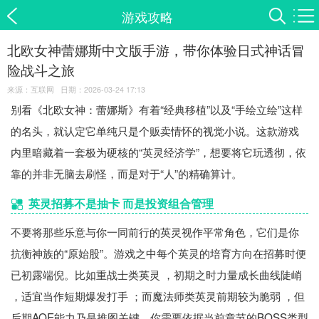
游戏攻略
北欧女神蕾娜斯中文版手游，带你体验日式神话冒
险战斗之旅
来源：互联网 日期：2026-03-24 17:13
别看《北欧女神：蕾娜斯》有着“经典移植”以及“手绘立绘”这样
的名头，就认定它单纯只是个贩卖情怀的视觉小说。这款游戏
内里暗藏着一套极为硬核的“英灵经济学”，想要将它玩透彻，依
靠的并非无脑去刷怪，而是对于“人”的精确算计。
英灵招募不是抽卡 而是投资组合管理
不要将那些乐意与你一同前行的英灵视作平常角色，它们是你
抗衡神族的“原始股”。游戏之中每个英灵的培育方向在招募时便
已初露端倪。比如重战士类英灵 ，初期之时力量成长曲线陡峭
，适宜当作短期爆发打手 ；而魔法师类英灵前期较为脆弱 ，但
后期AOE能力乃是推图关键。你需要依据当前章节的BOSS类型