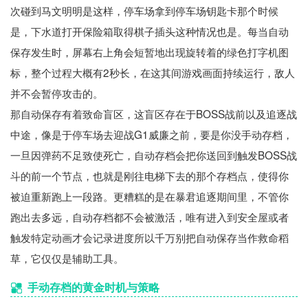
次碰到马文明明是这样，停车场拿到停车场钥匙卡那个时候
是，下水道打开保险箱取得棋子插头这种情况也是。每当自动
保存发生时，屏幕右上角会短暂地出现旋转着的绿色打字机图
标，整个过程大概有2秒长，在这其间游戏画面持续运行，敌人
并不会暂停攻击的。
那自动保存有着致命盲区，这盲区存在于BOSS战前以及追逐战
中途，像是于停车场去迎战G1威廉之前，要是你没手动存档，
一旦因弹药不足致使死亡，自动存档会把你送回到触发BOSS战
斗的前一个节点，也就是刚往电梯下去的那个存档点，使得你
被迫重新跑上一段路。更糟糕的是在暴君追逐期间里，不管你
跑出去多远，自动存档都不会被激活，唯有进入到安全屋或者
触发特定动画才会记录进度所以千万别把自动保存当作救命稻
草，它仅仅是辅助工具。
手动存档的黄金时机与策略