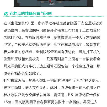
存档点的精确分布与识别
在《生化危机2》里，所有手动存档之处都隐匿于安全屋或者关
键场景内，最突出的标识便是那张铺着红布的桌子上面放置的
老式打字机。在原版游戏当中，浣熊市警局一楼大厅东侧的警
卫室，二楼美术室旁边的走廊，地下停车场电梯间，皆是前期
极为重要的存档点。重制版尽管画面有所进化，可是打字机的
位置和原版相似度极高——只要看到桌子上面有一台散发着金
属光泽的旧式打字机，边上通常还配备着一个棕色道具箱，那
便是存档点确实如此了。
打字机靠近后，屏幕会弹出一则记有“使用打字机”字样之提示，
按下互动键，进入存档界面。此时，系统会将当前已使用之存
档格数以及剩余空间予以显示，需留意，PS1原版记忆卡仅有
15格，重制版则因平台各异而提供数十个存档位。界面进入