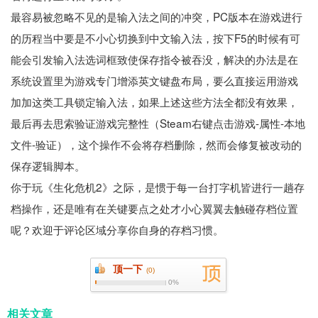
最容易被忽略不见的是输入法之间的冲突，PC版本在游戏进行
的历程当中要是不小心切换到中文输入法，按下F5的时候有可
能会引发输入法选词框致使保存指令被吞没，解决的办法是在
系统设置里为游戏专门增添英文键盘布局，要么直接运用游戏
加加这类工具锁定输入法，如果上述这些方法全都没有效果，
最后再去思索验证游戏完整性（Steam右键点击游戏-属性-本地
文件-验证），这个操作不会将存档删除，然而会修复被改动的
保存逻辑脚本。
你于玩《生化危机2》之际，是惯于每一台打字机皆进行一趟存
档操作，还是唯有在关键要点之处才小心翼翼去触碰存档位置
呢？欢迎于评论区域分享你自身的存档习惯。
顶一下
(
0)
0%
相关文章