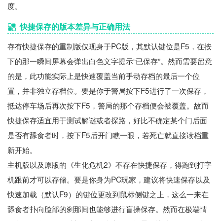
度。
快捷保存的版本差异与正确用法
存有快捷保存的重制版仅现身于PC版，其默认键位是F5，在按
下的那一瞬间屏幕会弹出白色文字提示“已保存”。然而需要留意
的是，此功能实际上是快速覆盖当前手动存档的最后一个位
置，并非独立存档位。要是你于警局按下F5进行了一次保存，
抵达停车场后再次按下F5，警局的那个存档便会被覆盖。故而
快捷保存适宜用于测试解谜或者探路，好比不确定某个门后面
是否有舔食者时，按下F5后开门瞧一眼，若死亡就直接读档重
新开始。
主机版以及原版的《生化危机2》不存在快捷保存，得跑到打字
机跟前才可以存储。要是你身为PC玩家，建议将快速保存以及
快速加载（默认F9）的键位更改到鼠标侧键之上，这么一来在
舔食者扑向脸部的刹那间也能够进行盲操保存。然而在极端情