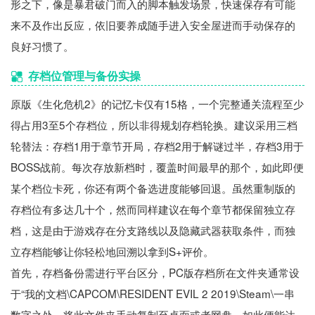
形之下，像是暴君破门而入的脚本触发场景，快速保存有可能
来不及作出反应，依旧要养成随手进入安全屋进而手动保存的
良好习惯了。
存档位管理与备份实操
原版《生化危机2》的记忆卡仅有15格，一个完整通关流程至少
得占用3至5个存档位，所以非得规划存档轮换。建议采用三档
轮替法：存档1用于章节开局，存档2用于解谜过半，存档3用于
BOSS战前。每次存放新档时，覆盖时间最早的那个，如此即便
某个档位卡死，你还有两个备选进度能够回退。虽然重制版的
存档位有多达几十个，然而同样建议在每个章节都保留独立存
档，这是由于游戏存在分支路线以及隐藏武器获取条件，而独
立存档能够让你轻松地回溯以拿到S+评价。
首先，存档备份需进行平台区分，PC版存档所在文件夹通常设
于“我的文档\CAPCOM\RESIDENT EVIL 2 2019\Steam\一串
数字之处，将此文件夹手动复制至桌面或者网盘，如此便能达