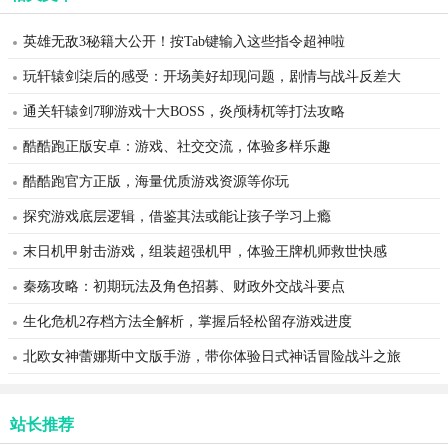
英雄无敌3秘籍大公开！按Tab键输入这些指令超神啦
玩轩辕剑柒后的感受：开场美好却现问题，剧情与战斗反差大
通关轩辕剑7聊游戏十大BOSS，炎颅梼杌等打法攻略
酷酷跑正版安卓：游戏、社交交流，体验多样乐趣
酷酷跑官方正版，海量优质游戏资源等你玩
探究游戏底层逻辑，借鉴其法或能让孩子学习上瘾
末日机甲射击游戏，组装超强机甲，体验王牌机师救世快感
秦殇攻略：初期玩法及角色招募、财政外交战斗要点
生化危机2存档方法全解析，掌握后轻松留存游戏进度
北欧女神蕾娜斯中文版手游，带你体验日式神话冒险战斗之旅
站长推荐