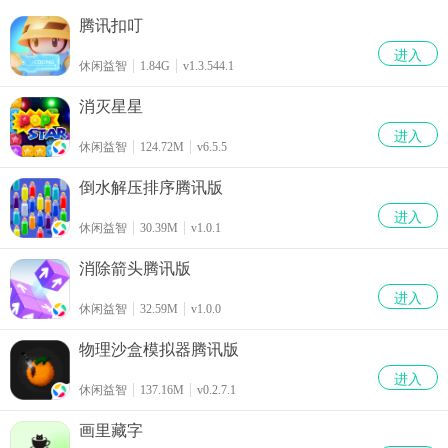
腾讯扣叮
进入
休闲益智
1.84G
v1.3.544.1
消灭星星
进入
休闲益智
124.72M
v6.5.5
倒水解压排序腾讯版
进入
休闲益智
30.39M
v1.0.1
消除箭头腾讯版
进入
休闲益智
32.59M
v1.0.0
物理沙盒模拟器腾讯版
进入
休闲益智
137.16M
v0.2.7.1
画里藏字