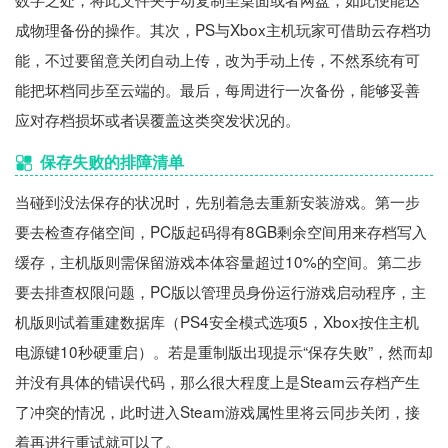
成物理备份的操作。其次，PS与Xbox主机玩家可借助云存档功
能，不过要留意关闭自动上传，改为手动上传，不然系统有可
能把坏档同步至云端的。最后，每周进行一次备份，能够妥善
应对存档损坏或者误覆盖这类突发状况的。
保存失败的排障清单
当碰到没法保存的状况时，先别着急去重新安装游戏。第一步
要去检查存储空间，PC版起码得有8GB剩余空间用来存档写入
缓存，主机版则需保留游戏本体容量超过10%的空间。第二步
要去排查权限问题，PC版以管理员身份运行游戏启动程序，主
机版则试着重建数据库（PS4安全模式选项5，Xbox按住主机
电源键10秒硬重启）。若是重制版出现提示“保存失败”，然而却
并没有具体的错误代码，那么很大程度上是Steam云存档产生
了冲突的情况，此时进入Steam游戏属性里将云同步关闭，接
着再进行重试就可以了。