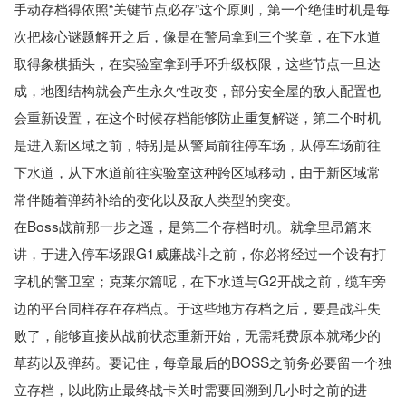
手动存档得依照“关键节点必存”这个原则，第一个绝佳时机是每
次把核心谜题解开之后，像是在警局拿到三个奖章，在下水道
取得象棋插头，在实验室拿到手环升级权限，这些节点一旦达
成，地图结构就会产生永久性改变，部分安全屋的敌人配置也
会重新设置，在这个时候存档能够防止重复解谜，第二个时机
是进入新区域之前，特别是从警局前往停车场，从停车场前往
下水道，从下水道前往实验室这种跨区域移动，由于新区域常
常伴随着弹药补给的变化以及敌人类型的突变。
在Boss战前那一步之遥，是第三个存档时机。就拿里昂篇来
讲，于进入停车场跟G1威廉战斗之前，你必将经过一个设有打
字机的警卫室；克莱尔篇呢，在下水道与G2开战之前，缆车旁
边的平台同样存在存档点。于这些地方存档之后，要是战斗失
败了，能够直接从战前状态重新开始，无需耗费原本就稀少的
草药以及弹药。要记住，每章最后的BOSS之前务必要留一个独
立存档，以此防止最终战卡关时需要回溯到几小时之前的进