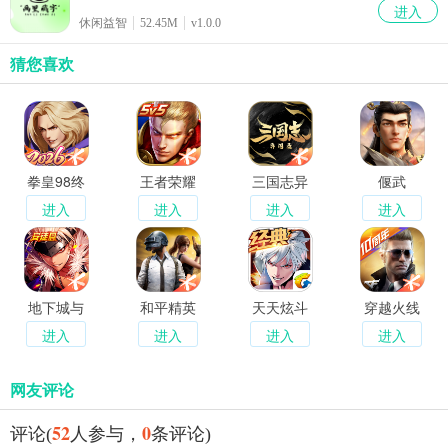
进入
休闲益智
52.45M
v1.0.0
猜您喜欢
拳皇98终
王者荣耀
三国志异
偃武
极之战OL
闻录
进入
进入
进入
进入
地下城与
和平精英
天天炫斗
穿越火线
勇士起源
经典重燃
枪战王者
进入
进入
进入
进入
网友评论
52
0
评论(
人参与，
条评论)