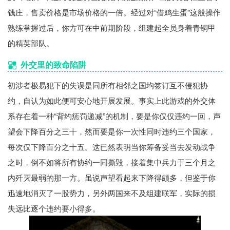
钱庄，售卖价格是市场价格的一倍。经过对“借鸡生蛋”这般操作
熟练掌握过后，你方可在中前期阶段，组建起全员身着青铜甲
的精英部队。
外交里的致命陷阱
初涉者极易犯下的失误是同所有相邻之国均签订互不侵犯协
约，自认为如此便可安心地开展发展。事实上此游戏的外交体
系存在着一种“背约惩罚递减”的机制，要是你仅仅违约一回，声
望会下降百分之三十，然而要是你一次性同时违约三个国家，
每次仅下降百分之十五。这已然表明当你筹备妥当去发动战争
之时，倒不如将所有协约一同撕毁，接着集中兵力于三个月之
内歼灭最弱的那一方。虽说声望看起来下降得颇多，但鉴于你
迅速地消灭了一股势力，另外两国来不及组建联军，实际的损
失远比逐个违约要小得多。