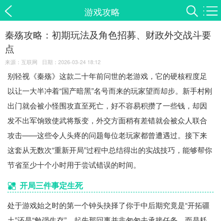
游戏攻略
秦殇攻略：初期玩法及角色招募、财政外交战斗要
点
来源：互联网 日期：2026-03-24 18:12
别轻视《秦殇》这款二十年前问世的老游戏，它的硬核程度足
以让一大半冲着“国产暗黑”名号而来的玩家望而却步。新手村刚
出门就会被小怪围攻直至死亡，好不容易积攒了一些钱，却因
发不出军饷致使武将叛变，外交方面稍有差错就会被众人联合
攻击——这些令人头疼的问题每位老玩家都曾遭遇过。接下来
这套从无数次“重新开局”过程中总结得出的实战技巧，能够帮你
节省至少十个小时用于尝试错误的时间。
开局三件事定生死
处于游戏始之时的第一个钟头抉择了你于中后期究竟是“开拓疆
土”还是“勉强生存”。起先那回事并非匆匆去承接任务，而是耗