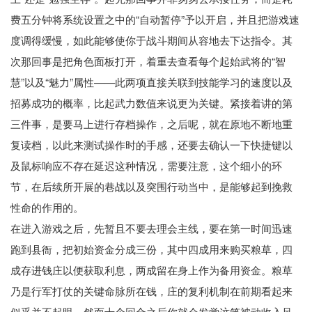
费五分钟将系统设置之中的“自动暂停”予以开启，并且把游戏速
度调得缓慢，如此能够使你于战斗期间从容地去下达指令。其
次那回事是把角色面板打开，着重去查看每个起始武将的“智
慧”以及“魅力”属性——此两项直接关联到技能学习的速度以及
招募成功的概率，比起武力数值来说更为关键。紧接着讲的第
三件事，是要马上进行存档操作，之后呢，就在原地不断地重
复读档，以此来测试操作时的手感，还要去确认一下快捷键以
及鼠标响应不存在延迟这种情况，需要注意，这个细小的环
节，在后续所开展的巷战以及突围行动当中，是能够起到挽救
性命的作用的。
在进入游戏之后，先暂且不要去理会主线，要在第一时间迅速
跑到县衙，把初始资金分成三份，其中四成用来购买粮草，四
成存进钱庄以便获取利息，两成留在身上作为备用资金。粮草
乃是行军打仗的关键命脉所在钱，庄的复利机制在前期看起来
似乎并不起眼，然而十个回合之后你就会发觉这笔被动收入足