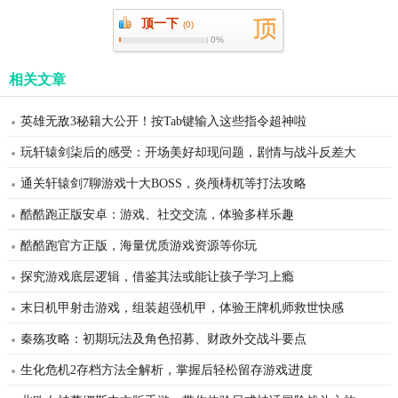
顶一下
(
0)
0%
相关文章
英雄无敌3秘籍大公开！按Tab键输入这些指令超神啦
玩轩辕剑柒后的感受：开场美好却现问题，剧情与战斗反差大
通关轩辕剑7聊游戏十大BOSS，炎颅梼杌等打法攻略
酷酷跑正版安卓：游戏、社交交流，体验多样乐趣
酷酷跑官方正版，海量优质游戏资源等你玩
探究游戏底层逻辑，借鉴其法或能让孩子学习上瘾
末日机甲射击游戏，组装超强机甲，体验王牌机师救世快感
秦殇攻略：初期玩法及角色招募、财政外交战斗要点
生化危机2存档方法全解析，掌握后轻松留存游戏进度