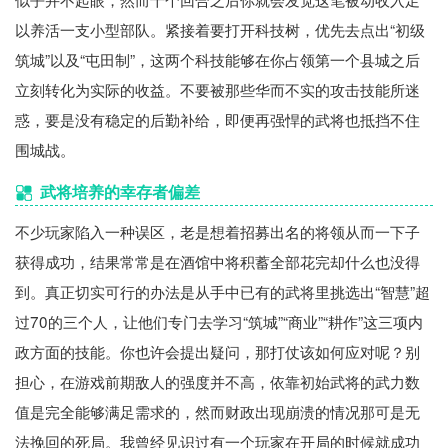
以养活一支小型部队。紧接着要打开科技树，优先去点出“初级
筑城”以及“屯田制”，这两个科技能够在你占领第一个县城之后
立刻转化为实际的收益。不要被那些华而不实的攻击技能所迷
惑，要是没有稳定的后勤补给，即便再强悍的武将也抵挡不住
围城战。
武将培养的幸存者偏差
不少玩家陷入一种误区，老是想着招募出名的将领从而一下子
获得成功，结果常常是在酒馆中将积蓄全部花完却什么也没得
到。真正切实可行的办法是从手中已有的武将里挑选出“智慧”超
过70的三个人，让他们专门去学习“筑城”“商业”“耕作”这三项内
政方面的技能。你也许会提出疑问，那打仗该如何应对呢？别
担心，在游戏前期敌人的强度并不高，依靠初始武将的武力数
值是完全能够满足需求的，然而财政出现崩溃的情况那可是无
法挽回的死局。我曾经见识过有一个玩家在开局的时候就成功