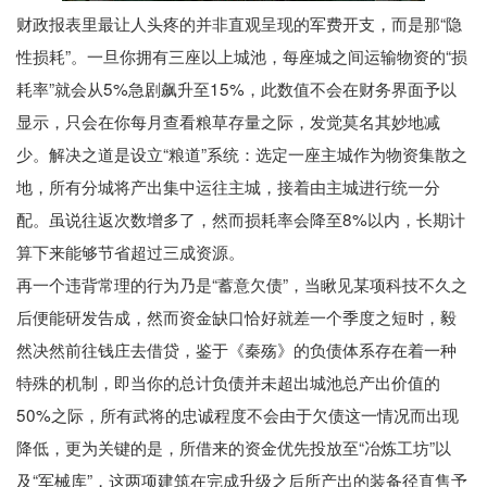
财政报表里最让人头疼的并非直观呈现的军费开支，而是那“隐
性损耗”。一旦你拥有三座以上城池，每座城之间运输物资的“损
耗率”就会从5%急剧飙升至15%，此数值不会在财务界面予以
显示，只会在你每月查看粮草存量之际，发觉莫名其妙地减
少。解决之道是设立“粮道”系统：选定一座主城作为物资集散之
地，所有分城将产出集中运往主城，接着由主城进行统一分
配。虽说往返次数增多了，然而损耗率会降至8%以内，长期计
算下来能够节省超过三成资源。
再一个违背常理的行为乃是“蓄意欠债”，当瞅见某项科技不久之
后便能研发告成，然而资金缺口恰好就差一个季度之短时，毅
然决然前往钱庄去借贷，鉴于《秦殇》的负债体系存在着一种
特殊的机制，即当你的总计负债并未超出城池总产出价值的
50%之际，所有武将的忠诚程度不会由于欠债这一情况而出现
降低，更为关键的是，所借来的资金优先投放至“冶炼工坊”以
及“军械库”，这两项建筑在完成升级之后所产出的装备径直售予