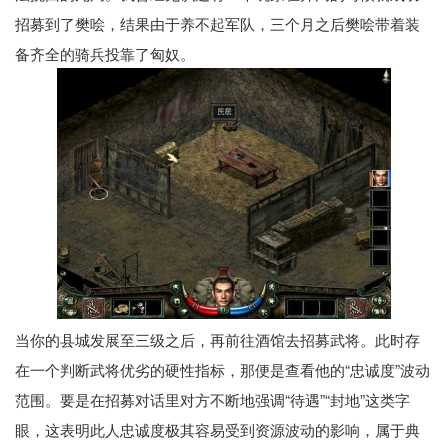
招募到了樊哙，结果由于养不起军队，三个月之后樊哙带着装
备齐全的骑兵投靠了匈奴。
当你的县城发展至三级之后，再前往酒馆去招募武将。此时存
在一个判断武将优劣的硬性指标，那便是查看他的“忠诚度”波动
范围。要是在招募对话里对方不断地强调“待遇”“封地”这类字
眼，这表明此人忠诚度极其容易受到资源波动的影响，属于典