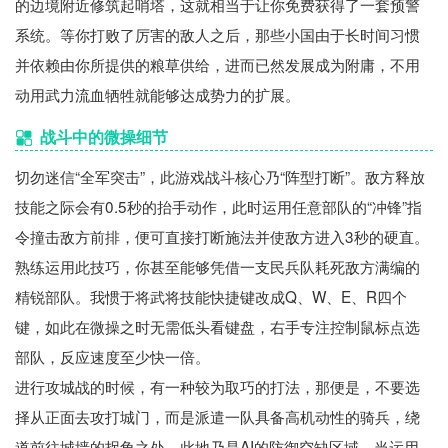
的边境附近修筑起哨塔，这就相当于让你免费获得了一套预警
系统。等你打败了厉害的敌人之后，那些小国由于长时间习惯
并依赖由你所提供的粮草供给，进而已然发展成为附庸，不用
动用武力流血牺牲就能够达成势力的扩展。
战斗中的微操细节
切勿迷信“全军突击”，此游戏战斗核心乃“阵型打断”。敌方释放
技能之际会有0.5秒的抬手动作，此时运用任意部队的“冲锋”指
令撞击敌方前排，便可直接打断施法并使敌方进入3秒的硬直。
熟练运用此技巧，你甚至能够凭借一支民兵队耗死敌方满编的
精锐部队。我惯于将武将技能快捷键改成Q、W、E、R四个
键，如此在微操之时无需低头看键盘，右手专注控制鼠标点选
部队，反应速度至少快一倍。
进行攻城战的时候，有一种较为取巧的打法，那便是，不要选
择从正面去攻打城门，而是派遣一队具备高机动性的骑兵，绕
道前往城墙的拐角之处，此地乃是AI的防御空缺区域。当运用