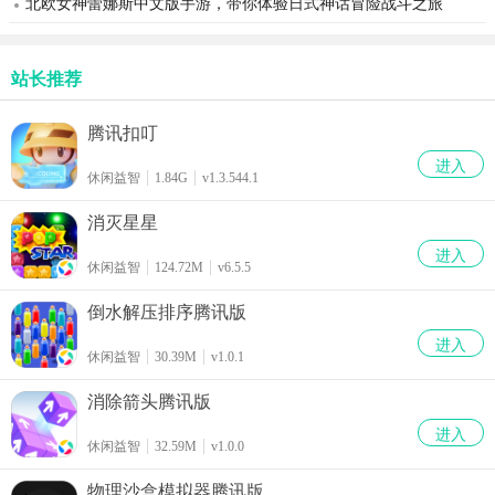
北欧女神蕾娜斯中文版手游，带你体验日式神话冒险战斗之旅
站长推荐
腾讯扣叮
进入
休闲益智
1.84G
v1.3.544.1
消灭星星
进入
休闲益智
124.72M
v6.5.5
倒水解压排序腾讯版
进入
休闲益智
30.39M
v1.0.1
消除箭头腾讯版
进入
休闲益智
32.59M
v1.0.0
物理沙盒模拟器腾讯版