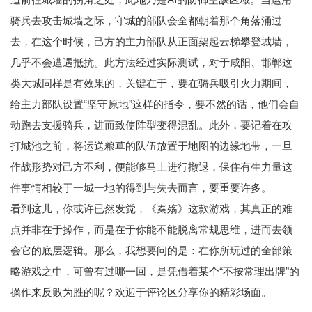
骑兵去攻击城墙之际，守城的部队会全都朝着那个角落涌过
去，在这个时候，己方的主力部队从正面架起云梯攀登城墙，
几乎不会遭遇抵抗。此方法经过实际测试，对于咸阳、邯郸这
类大城同样是有效果的，关键在于，要在骑兵吸引火力期间，
给主力部队设置“坚守原地”这样的指令，要不然的话，他们会自
动跑去支援骑兵，进而致使阵型变得混乱。此外，要记着在攻
打城池之前，将运送粮草的队伍放置于地图的边缘地带，一旦
作战形势对己方不利，便能够马上进行撤退，保住有生力量这
件事情相较于一城一地的得到与失去而言，要重要许多。
看到这儿，你或许已然发觉，《秦殇》这款游戏，其真正的难
点并非在于操作，而是在于你能不能脱离常规思维，进而去领
会它的底层逻辑。那么，我想要问的是：在你所玩过的全部策
略游戏之中，可曾有过哪一回，是凭借着某个“不按常理出牌”的
操作来反败为胜的呢？欢迎于评论区分享你的精彩场面。