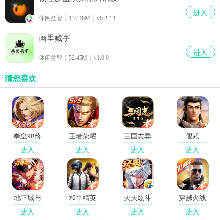
进入
休闲益智
137.16M
v0.2.7.1
画里藏字
进入
休闲益智
52.45M
v1.0.0
猜您喜欢
拳皇98终
王者荣耀
三国志异
偃武
极之战OL
闻录
进入
进入
进入
进入
地下城与
和平精英
天天炫斗
穿越火线
勇士起源
经典重燃
枪战王者
进入
进入
进入
进入