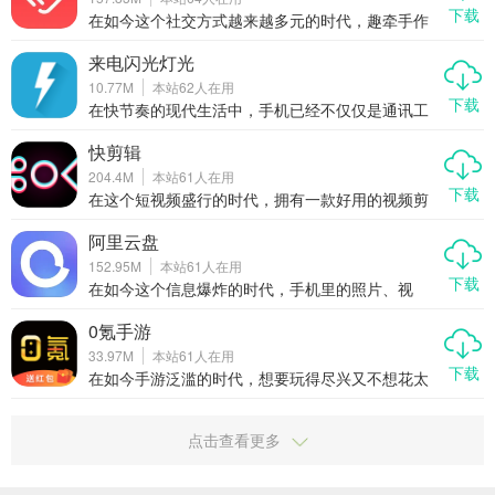
大师作为一款专业的起名工具类APP，结合了命理
下载
学、五行学、三才五格等传统理论，帮助用户精准
在如今这个社交方式越来越多元的时代，趣牵手作
匹配最适合的名字。本文将带你全面了解这款APP
为一款主打视频聊天、兴趣交友的社交APP，凭借
的功能、优势以及使用体验，告诉你为什么它值得
其真实用户认证、快速匹配机制和丰富多样的互动
来电闪光灯光
你下载。
玩法，迅速赢得了广大年轻用户的青睐。无论你是
10.77M
本站
62
人在用
想找朋友聊天解闷，还是渴望遇见那个对的人，趣
下载
牵手都能为你牵线搭桥，开启一段有趣又真实的社
在快节奏的现代生活中，手机已经不仅仅是通讯工
交旅程。
具，更是我们生活的延伸。但有时候，我们又不希
望它太过喧嚣。来电闪光灯光就是这样一款贴心的
快剪辑
轻量级应用，它能在来电或收到短信时自动触发闪
204.4M
本站
61
人在用
光灯提醒，既安静又醒目，让你不错过任何重要信
下载
息，又不打扰他人。今天我们就来聊聊这款“来电闪
在这个短视频盛行的时代，拥有一款好用的视频剪
光灯光”到底有多实用，为什么值得你下载。
辑工具变得尤为重要。快剪辑作为一款一键加字幕
的全能视频剪辑工具，凭借其强大的功能和简单易
阿里云盘
用的操作，迅速赢得了抖音、快手、小红书、B站等
152.95M
本站
61
人在用
平台用户的青睐。无论是AI写真、AI抠图还是AI擦
下载
除等功能，都能让你轻松创作出专业级别的视频作
在如今这个信息爆炸的时代，手机里的照片、视
品。
频、文档越来越多，存储成了大问题。阿里云盘作
为阿里巴巴集团推出的云存储工具，凭借高速传
0氪手游
输、安全稳定、无广告干扰等优势，迅速成为用户
33.97M
本站
61
人在用
心中的首选网盘应用。本文将从多个角度为你详细
下载
介绍阿里云盘的强大功能和使用体验，让你轻松告
在如今手游泛滥的时代，想要玩得尽兴又不想花太
别手机存储焦虑。
多钱？那你一定不能错过“0氪手游”这款专为玩家打
造的充值下载神器。它不仅聚合了当下大量热门游
戏，还通过内置折扣、代金券、礼包和BT福利等方
点击查看更多
式，让你真正实现“0氪金”也能畅玩各类手游。这篇
文章就带你全面了解这款APP，看看它到底有多
香。