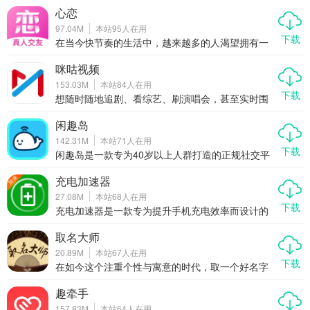
心恋
97.04M
本站
95
人在用
下载
在当今快节奏的生活中，越来越多的人渴望拥有一
段真诚的感情，但又苦于没有合适的契机去遇见那
个对的人。心恋作为一款专注于打造真实、安全、
咪咕视频
有趣交友体验的社交APP，正逐渐成为单身人群心
153.03M
本站
84
人在用
中的“恋爱加速器”。它不仅提供视频、语音、文字等
下载
多种互动方式，还通过真人认证、智能匹配、动态
想随时随地追剧、看综艺、刷演唱会，甚至实时围
分享等功能，让缘分更自然地发生。今天我们就来
观世界杯、奥运会这种全球顶级赛事？那咪咕视频
聊聊，为什么心恋能成为你脱单路上的贴心助手。
绝对是你的手机里不能少的一款全能型视频APP。
闲趣岛
它不只是一个简单的播放器，更像是一个集影视、
142.31M
本站
71
人在用
体育、综艺、直播于一体的移动娱乐中心。无论你
下载
是剧迷、球迷，还是爱追星的粉丝党，咪咕视频都
闲趣岛是一款专为40岁以上人群打造的正规社交平
能满足你对“好看”的所有想象。今天我们就来好好聊
台，致力于为中年朋友提供一个轻松、安全、真实
聊，为什么这款APP能成为越来越多人的追剧看赛
的交友环境。无论你是想找志同道合的朋友一起线
充电加速器
首选。
下聚会，还是单身想寻找另一半，亦或是只是想找
27.08M
本站
68
人在用
人聊聊天、唱唱歌、打发时间，闲趣岛都能满足你
下载
的需求。在这里，你可以加入同城群、兴趣群，结
充电加速器是一款专为提升手机充电效率而设计的
识真实可靠的同龄人，开启属于你的精彩社交生
应用程序，能够显著缩短电池充满所需的时间。通
活。
过优化手机的充电流程，这款应用让用户的手机在
取名大师
短时间内恢复更多电量，无论是外出办事、观看视
20.89M
本站
67
人在用
频、聊天还是约会，都能有效缓解因电量不足带来
下载
的焦虑感。作为一款高效实用的工具类应用，充电
在如今这个注重个性与寓意的时代，取一个好名字
加速器不仅操作简单，而且兼容性强，适用于多种
已经成为许多人关注的重点。无论是为新生儿起
机型。
名、公司命名，还是网名、游戏角色取名，一个好
趣牵手
的名字不仅能带来好运，还能体现个人品味。取名
157.83M
本站
64
人在用