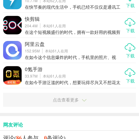
10.77M
本站
62
人在用
想找朋友聊天解闷，还是渴望遇见那个对的人，趣
下载
牵手都能为你牵线搭桥，开启一段有趣又真实的社
在快节奏的现代生活中，手机已经不仅仅是通讯工
交旅程。
具，更是我们生活的延伸。但有时候，我们又不希
望它太过喧嚣。来电闪光灯光就是这样一款贴心的
快剪辑
轻量级应用，它能在来电或收到短信时自动触发闪
204.4M
本站
61
人在用
光灯提醒，既安静又醒目，让你不错过任何重要信
下载
息，又不打扰他人。今天我们就来聊聊这款“来电闪
在这个短视频盛行的时代，拥有一款好用的视频剪
光灯光”到底有多实用，为什么值得你下载。
辑工具变得尤为重要。快剪辑作为一款一键加字幕
的全能视频剪辑工具，凭借其强大的功能和简单易
阿里云盘
用的操作，迅速赢得了抖音、快手、小红书、B站等
152.95M
本站
61
人在用
平台用户的青睐。无论是AI写真、AI抠图还是AI擦
下载
除等功能，都能让你轻松创作出专业级别的视频作
在如今这个信息爆炸的时代，手机里的照片、视
品。
频、文档越来越多，存储成了大问题。阿里云盘作
为阿里巴巴集团推出的云存储工具，凭借高速传
0氪手游
输、安全稳定、无广告干扰等优势，迅速成为用户
33.97M
本站
61
人在用
心中的首选网盘应用。本文将从多个角度为你详细
下载
介绍阿里云盘的强大功能和使用体验，让你轻松告
在如今手游泛滥的时代，想要玩得尽兴又不想花太
别手机存储焦虑。
多钱？那你一定不能错过“0氪手游”这款专为玩家打
造的充值下载神器。它不仅聚合了当下大量热门游
戏，还通过内置折扣、代金券、礼包和BT福利等方
点击查看更多
式，让你真正实现“0氪金”也能畅玩各类手游。这篇
文章就带你全面了解这款APP，看看它到底有多
香。
网友评论
86
0
评论(
人参与，
条评论)