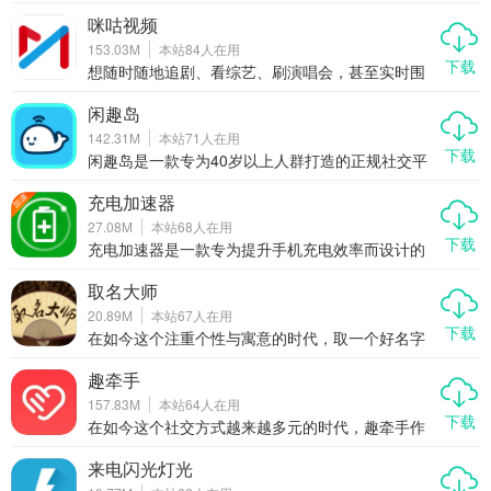
个对的人。心恋作为一款专注于打造真实、安全、
咪咕视频
有趣交友体验的社交APP，正逐渐成为单身人群心
153.03M
本站
84
人在用
中的“恋爱加速器”。它不仅提供视频、语音、文字等
下载
多种互动方式，还通过真人认证、智能匹配、动态
想随时随地追剧、看综艺、刷演唱会，甚至实时围
分享等功能，让缘分更自然地发生。今天我们就来
观世界杯、奥运会这种全球顶级赛事？那咪咕视频
聊聊，为什么心恋能成为你脱单路上的贴心助手。
绝对是你的手机里不能少的一款全能型视频APP。
闲趣岛
它不只是一个简单的播放器，更像是一个集影视、
142.31M
本站
71
人在用
体育、综艺、直播于一体的移动娱乐中心。无论你
下载
是剧迷、球迷，还是爱追星的粉丝党，咪咕视频都
闲趣岛是一款专为40岁以上人群打造的正规社交平
能满足你对“好看”的所有想象。今天我们就来好好聊
台，致力于为中年朋友提供一个轻松、安全、真实
聊，为什么这款APP能成为越来越多人的追剧看赛
的交友环境。无论你是想找志同道合的朋友一起线
充电加速器
首选。
下聚会，还是单身想寻找另一半，亦或是只是想找
27.08M
本站
68
人在用
人聊聊天、唱唱歌、打发时间，闲趣岛都能满足你
下载
的需求。在这里，你可以加入同城群、兴趣群，结
充电加速器是一款专为提升手机充电效率而设计的
识真实可靠的同龄人，开启属于你的精彩社交生
应用程序，能够显著缩短电池充满所需的时间。通
活。
过优化手机的充电流程，这款应用让用户的手机在
取名大师
短时间内恢复更多电量，无论是外出办事、观看视
20.89M
本站
67
人在用
频、聊天还是约会，都能有效缓解因电量不足带来
下载
的焦虑感。作为一款高效实用的工具类应用，充电
在如今这个注重个性与寓意的时代，取一个好名字
加速器不仅操作简单，而且兼容性强，适用于多种
已经成为许多人关注的重点。无论是为新生儿起
机型。
名、公司命名，还是网名、游戏角色取名，一个好
趣牵手
的名字不仅能带来好运，还能体现个人品味。取名
157.83M
本站
64
人在用
大师作为一款专业的起名工具类APP，结合了命理
下载
学、五行学、三才五格等传统理论，帮助用户精准
在如今这个社交方式越来越多元的时代，趣牵手作
匹配最适合的名字。本文将带你全面了解这款APP
为一款主打视频聊天、兴趣交友的社交APP，凭借
的功能、优势以及使用体验，告诉你为什么它值得
其真实用户认证、快速匹配机制和丰富多样的互动
来电闪光灯光
你下载。
玩法，迅速赢得了广大年轻用户的青睐。无论你是