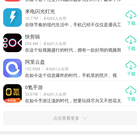
匹配最适合的名字。本文将带你全面了解这款APP
为一款主打视频聊天、兴趣交友的社交APP，凭借
的功能、优势以及使用体验，告诉你为什么它值得
其真实用户认证、快速匹配机制和丰富多样的互动
来电闪光灯光
你下载。
玩法，迅速赢得了广大年轻用户的青睐。无论你是
10.77M
本站
62
人在用
想找朋友聊天解闷，还是渴望遇见那个对的人，趣
下载
牵手都能为你牵线搭桥，开启一段有趣又真实的社
在快节奏的现代生活中，手机已经不仅仅是通讯工
交旅程。
具，更是我们生活的延伸。但有时候，我们又不希
望它太过喧嚣。来电闪光灯光就是这样一款贴心的
快剪辑
轻量级应用，它能在来电或收到短信时自动触发闪
204.4M
本站
61
人在用
光灯提醒，既安静又醒目，让你不错过任何重要信
下载
息，又不打扰他人。今天我们就来聊聊这款“来电闪
在这个短视频盛行的时代，拥有一款好用的视频剪
光灯光”到底有多实用，为什么值得你下载。
辑工具变得尤为重要。快剪辑作为一款一键加字幕
的全能视频剪辑工具，凭借其强大的功能和简单易
阿里云盘
用的操作，迅速赢得了抖音、快手、小红书、B站等
152.95M
本站
61
人在用
平台用户的青睐。无论是AI写真、AI抠图还是AI擦
下载
除等功能，都能让你轻松创作出专业级别的视频作
在如今这个信息爆炸的时代，手机里的照片、视
品。
频、文档越来越多，存储成了大问题。阿里云盘作
为阿里巴巴集团推出的云存储工具，凭借高速传
0氪手游
输、安全稳定、无广告干扰等优势，迅速成为用户
33.97M
本站
61
人在用
心中的首选网盘应用。本文将从多个角度为你详细
下载
介绍阿里云盘的强大功能和使用体验，让你轻松告
在如今手游泛滥的时代，想要玩得尽兴又不想花太
别手机存储焦虑。
多钱？那你一定不能错过“0氪手游”这款专为玩家打
造的充值下载神器。它不仅聚合了当下大量热门游
戏，还通过内置折扣、代金券、礼包和BT福利等方
点击查看更多
式，让你真正实现“0氪金”也能畅玩各类手游。这篇
文章就带你全面了解这款APP，看看它到底有多
香。