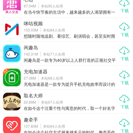
97.04M
本站
95
人在用
下载
在当今快节奏的生活中，越来越多的人渴望拥有一
段真诚的感情，但又苦于没有合适的契机去遇见那
个对的人。心恋作为一款专注于打造真实、安全、
咪咕视频
有趣交友体验的社交APP，正逐渐成为单身人群心
153.03M
本站
84
人在用
中的“恋爱加速器”。它不仅提供视频、语音、文字等
下载
多种互动方式，还通过真人认证、智能匹配、动态
想随时随地追剧、看综艺、刷演唱会，甚至实时围
分享等功能，让缘分更自然地发生。今天我们就来
观世界杯、奥运会这种全球顶级赛事？那咪咕视频
聊聊，为什么心恋能成为你脱单路上的贴心助手。
绝对是你的手机里不能少的一款全能型视频APP。
闲趣岛
它不只是一个简单的播放器，更像是一个集影视、
142.31M
本站
71
人在用
体育、综艺、直播于一体的移动娱乐中心。无论你
下载
是剧迷、球迷，还是爱追星的粉丝党，咪咕视频都
闲趣岛是一款专为40岁以上人群打造的正规社交平
能满足你对“好看”的所有想象。今天我们就来好好聊
台，致力于为中年朋友提供一个轻松、安全、真实
聊，为什么这款APP能成为越来越多人的追剧看赛
的交友环境。无论你是想找志同道合的朋友一起线
充电加速器
首选。
下聚会，还是单身想寻找另一半，亦或是只是想找
27.08M
本站
68
人在用
人聊聊天、唱唱歌、打发时间，闲趣岛都能满足你
下载
的需求。在这里，你可以加入同城群、兴趣群，结
充电加速器是一款专为提升手机充电效率而设计的
识真实可靠的同龄人，开启属于你的精彩社交生
应用程序，能够显著缩短电池充满所需的时间。通
活。
过优化手机的充电流程，这款应用让用户的手机在
取名大师
短时间内恢复更多电量，无论是外出办事、观看视
20.89M
本站
67
人在用
频、聊天还是约会，都能有效缓解因电量不足带来
下载
的焦虑感。作为一款高效实用的工具类应用，充电
在如今这个注重个性与寓意的时代，取一个好名字
加速器不仅操作简单，而且兼容性强，适用于多种
已经成为许多人关注的重点。无论是为新生儿起
机型。
名、公司命名，还是网名、游戏角色取名，一个好
趣牵手
的名字不仅能带来好运，还能体现个人品味。取名
157.83M
本站
64
人在用
大师作为一款专业的起名工具类APP，结合了命理
下载
学、五行学、三才五格等传统理论，帮助用户精准
在如今这个社交方式越来越多元的时代，趣牵手作