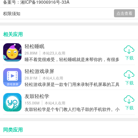
备案号：湘ICP备19006916号-33A
权限须知
点击查看
相关应用
轻松睡眠
26.89M
本站
23
人在用
下载
睡不着觉很难受，轻松睡眠就是来帮你的，有很多
自然声音，还有轻音乐听，睡前故事也很温柔，能
让你快速放松，焦虑压力消散，身心舒展，告别失
轻松游戏录屏
眠，夜夜安睡。
28.81M
本站
4
人在用
下载
轻松游戏录屏是一款专门用来录制手机屏幕的工具
软件。它能帮用户抓住游戏里的精彩操作，视频清
楚流畅。文件大小合适，不占空间。用户不用学复
友鼓轻松学
杂操作，点开就能用，平时保存画面很方便。
155.06M
本站
4
人在用
下载
友鼓轻松学是个专门教人打电子鼓的手机软件。小
编觉得它挺适合新手，不用懂乐理也能玩。里面有
很多教程和练习曲，能让用户快速上手。核心价值
就是让学鼓变得简单。
同类应用