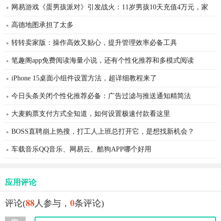
网易游戏《蛋男孩派对》引发战火：11岁男孩10天充值4万元，家
长投诉上万
高德地图承担了太多
转转卖家版：操作高效又贴心，提升管理效率必备工具
笔趣阁app免费阅读海量小说，还有个性化推荐和多模式阅读
iPhone 15桌面小组件设置方法，超详细教程来了
今日头条关闭个性化推荐必备：广告过滤与推送通知精简法
大麦购票支付方式全知道，如何设置极速付款看这里
BOSS直聘崩上热搜，打工人上班总打开它，是想找新机会？
车载音乐QQ音乐、网易云、酷狗APP哪个好用
应用评论
88
0
评论(
人参与，
条评论)