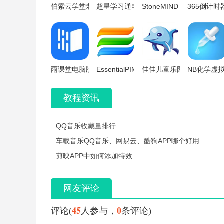
伯索云学堂老师端电脑版
超星学习通电脑版
StoneMIND Collect
365倒计
雨课堂电脑版
EssentialPIM Pro电脑版
佳佳儿童乐园电脑版
NB化学虚
教程资讯
QQ音乐收藏量排行
车载音乐QQ音乐、网易云、酷狗APP哪个好用
剪映APP中如何添加特效
网友评论
45
0
评论(
人参与，
条评论)