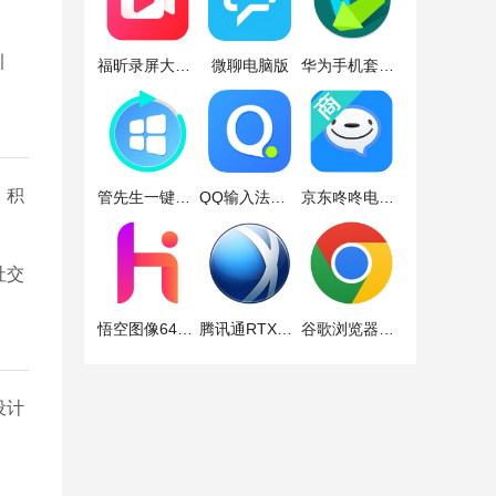
引
福昕录屏大师电脑版
微聊电脑版
华为手机套件电脑版
、积
管先生一键重装电脑版
QQ输入法电脑版
京东咚咚电脑版
社交
悟空图像64位电脑版
腾讯通RTX电脑版
谷歌浏览器电脑版
设计