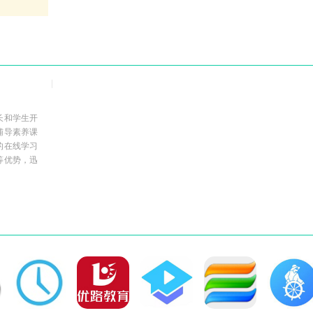
长和学生开
辅导素养课
的在线学习
等优势，迅
详细介绍这
。