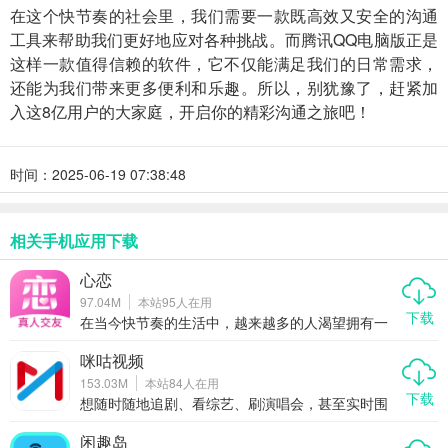
在这个快节奏的社会里，我们需要一款既高效又安全的沟通
工具来帮助我们更好地应对各种挑战。而腾讯QQ电脑版正是
这样一款值得信赖的软件，它不仅能满足我们的日常需求，
还能为我们带来更多便利和乐趣。所以，别犹豫了，赶紧加
入这8亿用户的大家庭，开启你的精彩沟通之旅吧！
时间：2025-06-19 07:38:48
相关手机应用下载
心恋
97.04M
本站
95
人在用
下载
在当今快节奏的生活中，越来越多的人渴望拥有一
段真诚的感情，但又苦于没有合适的契机去遇见那
个对的人。心恋作为一款专注于打造真实、安全、
咪咕视频
有趣交友体验的社交APP，正逐渐成为单身人群心
153.03M
本站
84
人在用
中的“恋爱加速器”。它不仅提供视频、语音、文字等
下载
多种互动方式，还通过真人认证、智能匹配、动态
想随时随地追剧、看综艺、刷演唱会，甚至实时围
分享等功能，让缘分更自然地发生。今天我们就来
观世界杯、奥运会这种全球顶级赛事？那咪咕视频
聊聊，为什么心恋能成为你脱单路上的贴心助手。
绝对是你的手机里不能少的一款全能型视频APP。
闲趣岛