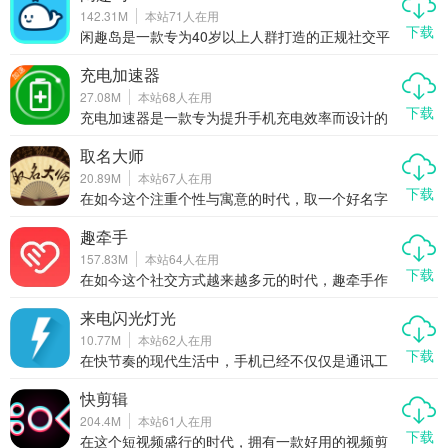
它不只是一个简单的播放器，更像是一个集影视、
142.31M
本站
71
人在用
体育、综艺、直播于一体的移动娱乐中心。无论你
下载
是剧迷、球迷，还是爱追星的粉丝党，咪咕视频都
闲趣岛是一款专为40岁以上人群打造的正规社交平
能满足你对“好看”的所有想象。今天我们就来好好聊
台，致力于为中年朋友提供一个轻松、安全、真实
聊，为什么这款APP能成为越来越多人的追剧看赛
的交友环境。无论你是想找志同道合的朋友一起线
充电加速器
首选。
下聚会，还是单身想寻找另一半，亦或是只是想找
27.08M
本站
68
人在用
人聊聊天、唱唱歌、打发时间，闲趣岛都能满足你
下载
的需求。在这里，你可以加入同城群、兴趣群，结
充电加速器是一款专为提升手机充电效率而设计的
识真实可靠的同龄人，开启属于你的精彩社交生
应用程序，能够显著缩短电池充满所需的时间。通
活。
过优化手机的充电流程，这款应用让用户的手机在
取名大师
短时间内恢复更多电量，无论是外出办事、观看视
20.89M
本站
67
人在用
频、聊天还是约会，都能有效缓解因电量不足带来
下载
的焦虑感。作为一款高效实用的工具类应用，充电
在如今这个注重个性与寓意的时代，取一个好名字
加速器不仅操作简单，而且兼容性强，适用于多种
已经成为许多人关注的重点。无论是为新生儿起
机型。
名、公司命名，还是网名、游戏角色取名，一个好
趣牵手
的名字不仅能带来好运，还能体现个人品味。取名
157.83M
本站
64
人在用
大师作为一款专业的起名工具类APP，结合了命理
下载
学、五行学、三才五格等传统理论，帮助用户精准
在如今这个社交方式越来越多元的时代，趣牵手作
匹配最适合的名字。本文将带你全面了解这款APP
为一款主打视频聊天、兴趣交友的社交APP，凭借
的功能、优势以及使用体验，告诉你为什么它值得
其真实用户认证、快速匹配机制和丰富多样的互动
来电闪光灯光
你下载。
玩法，迅速赢得了广大年轻用户的青睐。无论你是
10.77M
本站
62
人在用
想找朋友聊天解闷，还是渴望遇见那个对的人，趣
下载
牵手都能为你牵线搭桥，开启一段有趣又真实的社
在快节奏的现代生活中，手机已经不仅仅是通讯工
交旅程。
具，更是我们生活的延伸。但有时候，我们又不希
望它太过喧嚣。来电闪光灯光就是这样一款贴心的
快剪辑
轻量级应用，它能在来电或收到短信时自动触发闪
204.4M
本站
61
人在用
光灯提醒，既安静又醒目，让你不错过任何重要信
下载
息，又不打扰他人。今天我们就来聊聊这款“来电闪
在这个短视频盛行的时代，拥有一款好用的视频剪