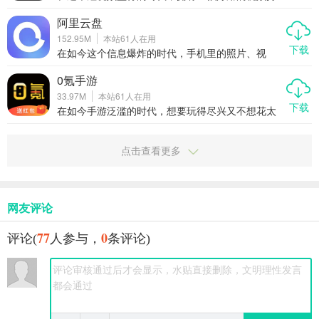
光灯光”到底有多实用，为什么值得你下载。
辑工具变得尤为重要。快剪辑作为一款一键加字幕
的全能视频剪辑工具，凭借其强大的功能和简单易
阿里云盘
用的操作，迅速赢得了抖音、快手、小红书、B站等
152.95M
本站
61
人在用
平台用户的青睐。无论是AI写真、AI抠图还是AI擦
下载
除等功能，都能让你轻松创作出专业级别的视频作
在如今这个信息爆炸的时代，手机里的照片、视
品。
频、文档越来越多，存储成了大问题。阿里云盘作
为阿里巴巴集团推出的云存储工具，凭借高速传
0氪手游
输、安全稳定、无广告干扰等优势，迅速成为用户
33.97M
本站
61
人在用
心中的首选网盘应用。本文将从多个角度为你详细
下载
介绍阿里云盘的强大功能和使用体验，让你轻松告
在如今手游泛滥的时代，想要玩得尽兴又不想花太
别手机存储焦虑。
多钱？那你一定不能错过“0氪手游”这款专为玩家打
造的充值下载神器。它不仅聚合了当下大量热门游
戏，还通过内置折扣、代金券、礼包和BT福利等方
点击查看更多
式，让你真正实现“0氪金”也能畅玩各类手游。这篇
文章就带你全面了解这款APP，看看它到底有多
香。
网友评论
77
0
评论(
人参与，
条评论)