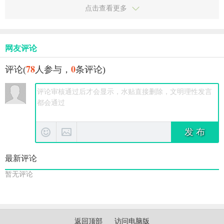
戏，还通过内置折扣、代金券、礼包和BT福利等方
点击查看更多
式，让你真正实现“0氪金”也能畅玩各类手游。这篇
文章就带你全面了解这款APP，看看它到底有多
香。
网友评论
78
0
评论(
人参与，
条评论)
发 布
最新评论
暂无评论
返回顶部
访问电脑版