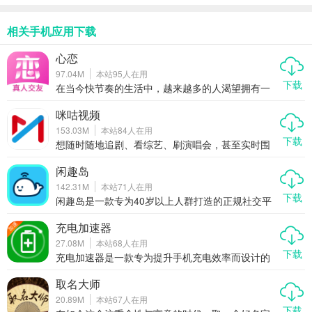
相关手机应用下载
心恋
97.04M
本站
95
人在用
下载
在当今快节奏的生活中，越来越多的人渴望拥有一
段真诚的感情，但又苦于没有合适的契机去遇见那
个对的人。心恋作为一款专注于打造真实、安全、
咪咕视频
有趣交友体验的社交APP，正逐渐成为单身人群心
153.03M
本站
84
人在用
中的“恋爱加速器”。它不仅提供视频、语音、文字等
下载
多种互动方式，还通过真人认证、智能匹配、动态
想随时随地追剧、看综艺、刷演唱会，甚至实时围
分享等功能，让缘分更自然地发生。今天我们就来
观世界杯、奥运会这种全球顶级赛事？那咪咕视频
聊聊，为什么心恋能成为你脱单路上的贴心助手。
绝对是你的手机里不能少的一款全能型视频APP。
闲趣岛
它不只是一个简单的播放器，更像是一个集影视、
142.31M
本站
71
人在用
体育、综艺、直播于一体的移动娱乐中心。无论你
下载
是剧迷、球迷，还是爱追星的粉丝党，咪咕视频都
闲趣岛是一款专为40岁以上人群打造的正规社交平
能满足你对“好看”的所有想象。今天我们就来好好聊
台，致力于为中年朋友提供一个轻松、安全、真实
聊，为什么这款APP能成为越来越多人的追剧看赛
的交友环境。无论你是想找志同道合的朋友一起线
充电加速器
首选。
下聚会，还是单身想寻找另一半，亦或是只是想找
27.08M
本站
68
人在用
人聊聊天、唱唱歌、打发时间，闲趣岛都能满足你
下载
的需求。在这里，你可以加入同城群、兴趣群，结
充电加速器是一款专为提升手机充电效率而设计的
识真实可靠的同龄人，开启属于你的精彩社交生
应用程序，能够显著缩短电池充满所需的时间。通
活。
过优化手机的充电流程，这款应用让用户的手机在
取名大师
短时间内恢复更多电量，无论是外出办事、观看视
20.89M
本站
67
人在用
频、聊天还是约会，都能有效缓解因电量不足带来
下载