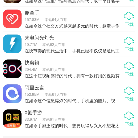
的焦虑感。作为一款高效实用的工具类应用，充电
在如今这个注重个性与寓意的时代，取一个好名字
加速器不仅操作简单，而且兼容性强，适用于多种
已经成为许多人关注的重点。无论是为新生儿起
机型。
名、公司命名，还是网名、游戏角色取名，一个好
趣牵手
的名字不仅能带来好运，还能体现个人品味。取名
157.83M
本站
64
人在用
大师作为一款专业的起名工具类APP，结合了命理
下载
学、五行学、三才五格等传统理论，帮助用户精准
在如今这个社交方式越来越多元的时代，趣牵手作
匹配最适合的名字。本文将带你全面了解这款APP
为一款主打视频聊天、兴趣交友的社交APP，凭借
的功能、优势以及使用体验，告诉你为什么它值得
其真实用户认证、快速匹配机制和丰富多样的互动
来电闪光灯光
你下载。
玩法，迅速赢得了广大年轻用户的青睐。无论你是
10.77M
本站
62
人在用
想找朋友聊天解闷，还是渴望遇见那个对的人，趣
下载
牵手都能为你牵线搭桥，开启一段有趣又真实的社
在快节奏的现代生活中，手机已经不仅仅是通讯工
交旅程。
具，更是我们生活的延伸。但有时候，我们又不希
望它太过喧嚣。来电闪光灯光就是这样一款贴心的
快剪辑
轻量级应用，它能在来电或收到短信时自动触发闪
204.4M
本站
61
人在用
光灯提醒，既安静又醒目，让你不错过任何重要信
下载
息，又不打扰他人。今天我们就来聊聊这款“来电闪
在这个短视频盛行的时代，拥有一款好用的视频剪
光灯光”到底有多实用，为什么值得你下载。
辑工具变得尤为重要。快剪辑作为一款一键加字幕
的全能视频剪辑工具，凭借其强大的功能和简单易
阿里云盘
用的操作，迅速赢得了抖音、快手、小红书、B站等
152.95M
本站
61
人在用
平台用户的青睐。无论是AI写真、AI抠图还是AI擦
下载
除等功能，都能让你轻松创作出专业级别的视频作
在如今这个信息爆炸的时代，手机里的照片、视
品。
频、文档越来越多，存储成了大问题。阿里云盘作
为阿里巴巴集团推出的云存储工具，凭借高速传
0氪手游
输、安全稳定、无广告干扰等优势，迅速成为用户
33.97M
本站
61
人在用
心中的首选网盘应用。本文将从多个角度为你详细
下载
介绍阿里云盘的强大功能和使用体验，让你轻松告
在如今手游泛滥的时代，想要玩得尽兴又不想花太
别手机存储焦虑。
多钱？那你一定不能错过“0氪手游”这款专为玩家打
造的充值下载神器。它不仅聚合了当下大量热门游