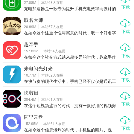
27.08M
本站
68
人在用
人聊聊天、唱唱歌、打发时间，闲趣岛都能满足你
下载
的需求。在这里，你可以加入同城群、兴趣群，结
充电加速器是一款专为提升手机充电效率而设计的
识真实可靠的同龄人，开启属于你的精彩社交生
应用程序，能够显著缩短电池充满所需的时间。通
活。
过优化手机的充电流程，这款应用让用户的手机在
取名大师
短时间内恢复更多电量，无论是外出办事、观看视
20.89M
本站
67
人在用
频、聊天还是约会，都能有效缓解因电量不足带来
下载
的焦虑感。作为一款高效实用的工具类应用，充电
在如今这个注重个性与寓意的时代，取一个好名字
加速器不仅操作简单，而且兼容性强，适用于多种
已经成为许多人关注的重点。无论是为新生儿起
机型。
名、公司命名，还是网名、游戏角色取名，一个好
趣牵手
的名字不仅能带来好运，还能体现个人品味。取名
157.83M
本站
64
人在用
大师作为一款专业的起名工具类APP，结合了命理
下载
学、五行学、三才五格等传统理论，帮助用户精准
在如今这个社交方式越来越多元的时代，趣牵手作
匹配最适合的名字。本文将带你全面了解这款APP
为一款主打视频聊天、兴趣交友的社交APP，凭借
的功能、优势以及使用体验，告诉你为什么它值得
其真实用户认证、快速匹配机制和丰富多样的互动
来电闪光灯光
你下载。
玩法，迅速赢得了广大年轻用户的青睐。无论你是
10.77M
本站
62
人在用
想找朋友聊天解闷，还是渴望遇见那个对的人，趣
下载
牵手都能为你牵线搭桥，开启一段有趣又真实的社
在快节奏的现代生活中，手机已经不仅仅是通讯工
交旅程。
具，更是我们生活的延伸。但有时候，我们又不希
望它太过喧嚣。来电闪光灯光就是这样一款贴心的
快剪辑
轻量级应用，它能在来电或收到短信时自动触发闪
204.4M
本站
61
人在用
光灯提醒，既安静又醒目，让你不错过任何重要信
下载
息，又不打扰他人。今天我们就来聊聊这款“来电闪
在这个短视频盛行的时代，拥有一款好用的视频剪
光灯光”到底有多实用，为什么值得你下载。
辑工具变得尤为重要。快剪辑作为一款一键加字幕
的全能视频剪辑工具，凭借其强大的功能和简单易
阿里云盘
用的操作，迅速赢得了抖音、快手、小红书、B站等
152.95M
本站
61
人在用
平台用户的青睐。无论是AI写真、AI抠图还是AI擦
下载
除等功能，都能让你轻松创作出专业级别的视频作
在如今这个信息爆炸的时代，手机里的照片、视
品。