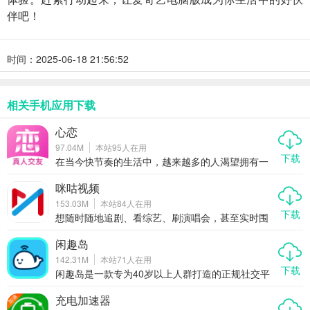
伴吧！
时间：2025-06-18 21:56:52
相关手机应用下载
心恋
97.04M
本站
95
人在用
下载
在当今快节奏的生活中，越来越多的人渴望拥有一
段真诚的感情，但又苦于没有合适的契机去遇见那
个对的人。心恋作为一款专注于打造真实、安全、
咪咕视频
有趣交友体验的社交APP，正逐渐成为单身人群心
153.03M
本站
84
人在用
中的“恋爱加速器”。它不仅提供视频、语音、文字等
下载
多种互动方式，还通过真人认证、智能匹配、动态
想随时随地追剧、看综艺、刷演唱会，甚至实时围
分享等功能，让缘分更自然地发生。今天我们就来
观世界杯、奥运会这种全球顶级赛事？那咪咕视频
聊聊，为什么心恋能成为你脱单路上的贴心助手。
绝对是你的手机里不能少的一款全能型视频APP。
闲趣岛
它不只是一个简单的播放器，更像是一个集影视、
142.31M
本站
71
人在用
体育、综艺、直播于一体的移动娱乐中心。无论你
下载
是剧迷、球迷，还是爱追星的粉丝党，咪咕视频都
闲趣岛是一款专为40岁以上人群打造的正规社交平
能满足你对“好看”的所有想象。今天我们就来好好聊
台，致力于为中年朋友提供一个轻松、安全、真实
聊，为什么这款APP能成为越来越多人的追剧看赛
的交友环境。无论你是想找志同道合的朋友一起线
充电加速器
首选。
下聚会，还是单身想寻找另一半，亦或是只是想找