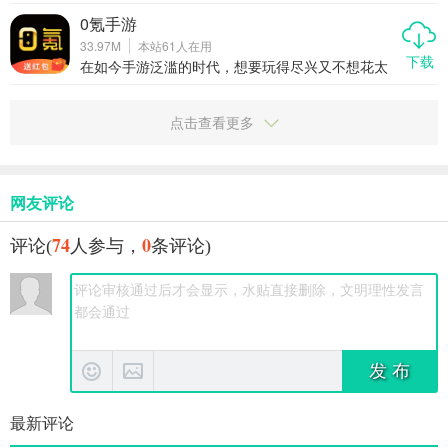
频、文档越来越多，存储成了大问题。阿里云盘作
为阿里巴巴集团推出的云存储工具，凭借高速传
0氪手游
输、安全稳定、无广告干扰等优势，迅速成为用户
33.97M
本站
61
人在用
心中的首选网盘应用。本文将从多个角度为你详细
下载
介绍阿里云盘的强大功能和使用体验，让你轻松告
在如今手游泛滥的时代，想要玩得尽兴又不想花太
别手机存储焦虑。
多钱？那你一定不能错过“0氪手游”这款专为玩家打
造的充值下载神器。它不仅聚合了当下大量热门游
戏，还通过内置折扣、代金券、礼包和BT福利等方
点击查看更多
式，让你真正实现“0氪金”也能畅玩各类手游。这篇
文章就带你全面了解这款APP，看看它到底有多
香。
网友评论
74
0
评论(
人参与，
条评论)
发 布
最新评论