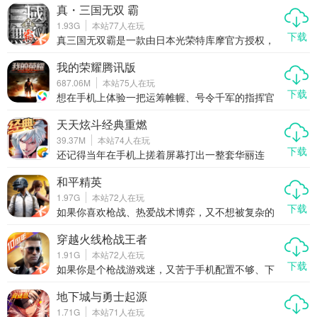
试。
的休闲点消类手游蛋蛋助手，正是这样一款让人一
真・三国无双 霸
玩就停不下来的小清新游戏。它不仅玩法简单、操
1.93G
本站
77
人在玩
作轻松，还融合了丰富的关卡设计和趣味元素，无
下载
论是通勤途中还是休息时间，都能让你轻松上手、
真三国无双霸是一款由日本光荣特库摩官方授权，
快乐消除。如果你正在寻找一款既能打发时间又能
腾讯发行的正统真三国无双手游。这款游戏以经典
带来成就感的休闲游戏，那么蛋蛋助手绝对值得你
的“真三国无双”系列为蓝本，完美还原了主机端的核
我的荣耀腾讯版
一试。
心玩法与精髓，同时针对移动端进行了优化和创
687.06M
本站
75
人在玩
新。玩家可以化身三国时期的猛将，体验一骑当千
下载
的快感，感受群雄逐鹿、乱世纷争的独特魅力。游
想在手机上体验一把运筹帷幄、号令千军的指挥官
戏不仅保留了原作的经典元素，还加入了更多适合
快感？想和全国玩家一起合纵连横，争夺世界霸
手机平台的新特性，让玩家随时随地都能享受热血
权？那就别错过最近火出圈的我的荣耀腾讯版！这
天天炫斗经典重燃
沸腾的战斗乐趣。
可不是那种点点点就能通关的挂机游戏，而是一款
39.37M
本站
74
人在玩
真刀真枪拼策略、拼操作、拼联盟智慧的多人在线
下载
战争手游。在这里，你不是一个人在战斗，而是作
还记得当年在手机上搓着屏幕打出一整套华丽连
为一方阵营的核心指挥官，从零开始建造基地、训
招，全屏炸裂、敌人倒地不起的快感吗？那个让无
练部队、研发科技，联合战友一步步打下江山。资
数动作游戏爱好者热血沸腾的《天天炫斗》回来
和平精英
源争夺、领土扩张、间谍渗透、联盟博弈……所有
了！不是换皮，不是缝合，而是真真正正的经典重
1.97G
本站
72
人在玩
你能想到的战争戏码，这里全都有。如果你厌倦了
燃——2025全新版本天天炫斗经典重燃强势上线，
下载
千篇一律的割草玩法，渴望一场真正烧脑又热血的
原班手感回归，打击感拉满，连招系统全面进化，
如果你喜欢枪战、热爱战术博弈，又不想被复杂的
全球大战，那我的荣耀腾讯版绝
带你重回指尖格斗的黄金年代。这一次，不只是怀
操作劝退，那和平精英绝对是手机上最值得尝试的
旧，更是一场动作手游的全面觉醒。
吃鸡游戏。它不只是简单的射击手游，而是一场融
穿越火线枪战王者
合了策略、反应和团队协作的指尖战场。从画质到
1.91G
本站
72
人在玩
手感，从地图设计到社交体验，每一个细节都在告
下载
诉你：这才是真正的移动端战术竞技。
如果你是个枪战游戏迷，又苦于手机配置不够、下
载太慢、更新卡顿，那现在有个好消息——穿越火
线枪战王者来了，而且是以“云游戏”的方式直接甩开
地下城与勇士起源
硬件限制，点开就玩，不占内存，不发烫，低配机
1.71G
本站
71
人在玩
也能畅快刚枪。这不仅仅是一款经典IP的手游延