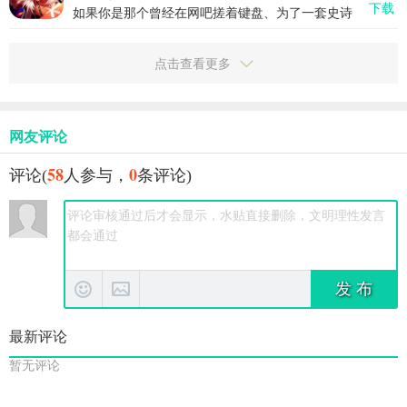
下载
续，更是一次真正意义上的移动射击革命。它把端
如果你是那个曾经在网吧搓着键盘、为了一套史诗
游级别的操作感、竞技性、地图设计原汁原味搬到
装备刷到天亮的DNF老玩家，那你一定还记得第一
了手机上，还用云技术解决了玩家最头疼的安装和
次走进格兰之森时的心跳。现在，那份热血和手
适配问题。想随时随地来一把爆头对决？现在真的
感，终于原汁原味地搬上了手机——地下城与勇士
点击查看更多
可以了。
起源，不只是情怀复刻，更是一次真正能打的手游
革新。它把端游那套爽快连招、硬核打击感、丰富
职业体系，全都塞进你的口袋，让你随时随地掏出
手机就能打出一套行云流水的“20秒真男人”。这不
再是什么“氪金换战力”的数值游戏，而是真正讲究操
网友评论
作、走位、技能衔接的动作RPG。这一次，阿拉德
大陆的冒险，真的能打。
58
0
评论(
人参与，
条评论)
发 布
最新评论
暂无评论