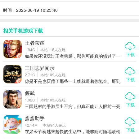
时间：2025-06-19 10:25:40
相关手机游戏下载
王者荣耀
1.94G
本站
118
人在玩
下载
如果你还没玩过王者荣耀，那你可能真的错过了一
款能让你从下班追到凌晨、从青铜一路冲上王者的
国民级手游。这不仅仅是一款手机游戏，它更像是
三国志异闻录
一场全民参与的电竞狂欢，一个靠操作和意识说话
2.71G
本站
109
人在玩
的公平竞技场。在这里，没有无敌的氪金英雄，只
下载
有不断进阶的技术与团队配合。无论你是喜欢秀操
你是不是也厌倦了那些一上线就逼着你氪金、肝到
作的孤胆英雄，还是愿意默默辅助的幕后功臣，王
凌晨还追不上的手游？现在有一款真正让普通玩家
者荣耀都能给你一席之地。
也能玩得爽的三国题材新游杀进市场——三国志异
偃武
闻录。这可不是又一款换皮卡牌堆战力的游戏，它
1.92G
本站
103
人在玩
是腾讯首款Q版回合制RPG，主打轻松收集、开放
下载
养成、自由交易，甚至还能搬砖赚点零花钱。没
三国题材的手游层出不穷，但真正能让人眼前一亮
错，它把“策略”两个字重新捡了起来，不再比谁充得
的却不多。而《偃武》正是这样一款在众多同类游
多，而是看谁玩得聪明。今天咱们就好好聊聊，为
戏中脱颖而出的作品。它不仅将三国历史与战略玩
蛋蛋助手
什么这款看似萌系实则硬核的手游，正在悄悄改变
法深度融合，还通过高品质的画面、万人同屏的即
42.14M
本站
94
人在玩
你对三国游戏的认知。
时战斗以及真实细腻的单位设定，为玩家带来前所
下载
未有的沉浸式体验。如果你是策略游戏爱好者，又
在如今节奏越来越快的生活中，能够随时随地放松
对三国文化情有独钟，那么《偃武》绝对值得一
心情的手游无疑成为了玩家们的首选。而最近上线