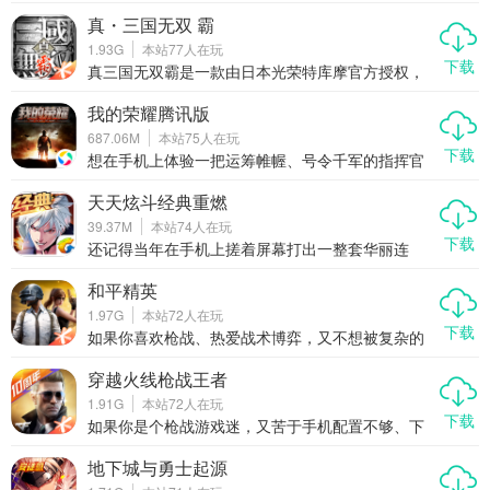
心情的手游无疑成为了玩家们的首选。而最近上线
试。
的休闲点消类手游蛋蛋助手，正是这样一款让人一
真・三国无双 霸
玩就停不下来的小清新游戏。它不仅玩法简单、操
1.93G
本站
77
人在玩
作轻松，还融合了丰富的关卡设计和趣味元素，无
下载
论是通勤途中还是休息时间，都能让你轻松上手、
真三国无双霸是一款由日本光荣特库摩官方授权，
快乐消除。如果你正在寻找一款既能打发时间又能
腾讯发行的正统真三国无双手游。这款游戏以经典
带来成就感的休闲游戏，那么蛋蛋助手绝对值得你
的“真三国无双”系列为蓝本，完美还原了主机端的核
我的荣耀腾讯版
一试。
心玩法与精髓，同时针对移动端进行了优化和创
687.06M
本站
75
人在玩
新。玩家可以化身三国时期的猛将，体验一骑当千
下载
的快感，感受群雄逐鹿、乱世纷争的独特魅力。游
想在手机上体验一把运筹帷幄、号令千军的指挥官
戏不仅保留了原作的经典元素，还加入了更多适合
快感？想和全国玩家一起合纵连横，争夺世界霸
手机平台的新特性，让玩家随时随地都能享受热血
权？那就别错过最近火出圈的我的荣耀腾讯版！这
天天炫斗经典重燃
沸腾的战斗乐趣。
可不是那种点点点就能通关的挂机游戏，而是一款
39.37M
本站
74
人在玩
真刀真枪拼策略、拼操作、拼联盟智慧的多人在线
下载
战争手游。在这里，你不是一个人在战斗，而是作
还记得当年在手机上搓着屏幕打出一整套华丽连
为一方阵营的核心指挥官，从零开始建造基地、训
招，全屏炸裂、敌人倒地不起的快感吗？那个让无
练部队、研发科技，联合战友一步步打下江山。资
数动作游戏爱好者热血沸腾的《天天炫斗》回来
和平精英
源争夺、领土扩张、间谍渗透、联盟博弈……所有
了！不是换皮，不是缝合，而是真真正正的经典重
1.97G
本站
72
人在玩
你能想到的战争戏码，这里全都有。如果你厌倦了
燃——2025全新版本天天炫斗经典重燃强势上线，
下载
千篇一律的割草玩法，渴望一场真正烧脑又热血的
原班手感回归，打击感拉满，连招系统全面进化，
如果你喜欢枪战、热爱战术博弈，又不想被复杂的
全球大战，那我的荣耀腾讯版绝
带你重回指尖格斗的黄金年代。这一次，不只是怀
操作劝退，那和平精英绝对是手机上最值得尝试的
旧，更是一场动作手游的全面觉醒。
吃鸡游戏。它不只是简单的射击手游，而是一场融
穿越火线枪战王者
合了策略、反应和团队协作的指尖战场。从画质到
1.91G
本站
72
人在玩
手感，从地图设计到社交体验，每一个细节都在告
下载
诉你：这才是真正的移动端战术竞技。
如果你是个枪战游戏迷，又苦于手机配置不够、下
载太慢、更新卡顿，那现在有个好消息——穿越火
线枪战王者来了，而且是以“云游戏”的方式直接甩开
地下城与勇士起源
硬件限制，点开就玩，不占内存，不发烫，低配机