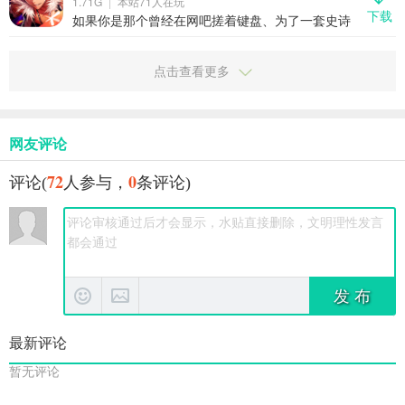
1.71G
本站
71
人在玩
也能畅快刚枪。这不仅仅是一款经典IP的手游延
下载
续，更是一次真正意义上的移动射击革命。它把端
如果你是那个曾经在网吧搓着键盘、为了一套史诗
游级别的操作感、竞技性、地图设计原汁原味搬到
装备刷到天亮的DNF老玩家，那你一定还记得第一
了手机上，还用云技术解决了玩家最头疼的安装和
次走进格兰之森时的心跳。现在，那份热血和手
适配问题。想随时随地来一把爆头对决？现在真的
感，终于原汁原味地搬上了手机——地下城与勇士
点击查看更多
可以了。
起源，不只是情怀复刻，更是一次真正能打的手游
革新。它把端游那套爽快连招、硬核打击感、丰富
职业体系，全都塞进你的口袋，让你随时随地掏出
手机就能打出一套行云流水的“20秒真男人”。这不
再是什么“氪金换战力”的数值游戏，而是真正讲究操
网友评论
作、走位、技能衔接的动作RPG。这一次，阿拉德
大陆的冒险，真的能打。
72
0
评论(
人参与，
条评论)
发 布
最新评论
暂无评论