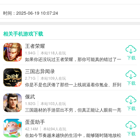
时间：2025-06-19 10:07:24
相关手机游戏下载
王者荣耀
1.94G
本站
118
人在玩
下载
如果你还没玩过王者荣耀，那你可能真的错过了一
款能让你从下班追到凌晨、从青铜一路冲上王者的
国民级手游。这不仅仅是一款手机游戏，它更像是
三国志异闻录
一场全民参与的电竞狂欢，一个靠操作和意识说话
2.71G
本站
109
人在玩
的公平竞技场。在这里，没有无敌的氪金英雄，只
下载
有不断进阶的技术与团队配合。无论你是喜欢秀操
你是不是也厌倦了那些一上线就逼着你氪金、肝到
作的孤胆英雄，还是愿意默默辅助的幕后功臣，王
凌晨还追不上的手游？现在有一款真正让普通玩家
者荣耀都能给你一席之地。
也能玩得爽的三国题材新游杀进市场——三国志异
偃武
闻录。这可不是又一款换皮卡牌堆战力的游戏，它
1.92G
本站
103
人在玩
是腾讯首款Q版回合制RPG，主打轻松收集、开放
下载
养成、自由交易，甚至还能搬砖赚点零花钱。没
三国题材的手游层出不穷，但真正能让人眼前一亮
错，它把“策略”两个字重新捡了起来，不再比谁充得
的却不多。而《偃武》正是这样一款在众多同类游
多，而是看谁玩得聪明。今天咱们就好好聊聊，为
戏中脱颖而出的作品。它不仅将三国历史与战略玩
蛋蛋助手
什么这款看似萌系实则硬核的手游，正在悄悄改变
法深度融合，还通过高品质的画面、万人同屏的即
42.14M
本站
94
人在玩
你对三国游戏的认知。
时战斗以及真实细腻的单位设定，为玩家带来前所
下载
未有的沉浸式体验。如果你是策略游戏爱好者，又
在如今节奏越来越快的生活中，能够随时随地放松
对三国文化情有独钟，那么《偃武》绝对值得一