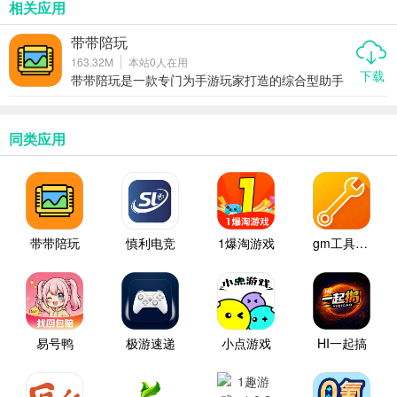
相关应用
带带陪玩
163.32M
本站
0
人在用
下载
带带陪玩是一款专门为手游玩家打造的综合型助手
应用，把教学、陪玩、娱乐和避坑指南全打包在了
一起。想提升技术，想安全找陪玩，或者聚会时找
点乐子，它都能帮你搞定，让游戏更聪明也更快
乐。
同类应用
带带陪玩
慎利电竞
1爆淘游戏
gm工具箱助手
易号鸭
极游速递
小点游戏
HI一起搞