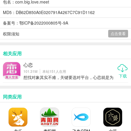
包名：com.big.love.meet
MD5：DB62D850A0E020791A4267C7C91D1162
备案号：鄂ICP备2022000805号-9A
权限须知
点击查看
相关应用
心恋
101.31M
本站
151
人在用
下载
想找对象其实不难，关键要选对平台，心恋就是为
此而生，这里汇聚大量优质单身，大家目的都很明
确，就是想找终身伴侣，安全方面也不用担心，平
台审核非常严格，拒绝虚假资料存在，让你交友更
放心，注册起来也很方便。
同类应用