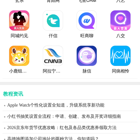
玄乐
青阳网
飞鱼CRM
六艺
同城约见
仟信
旺商聊
八交
小鹿组队电竞陪玩
阿拉宁波网
脉信
同病相怜
教程资讯
Apple Watch个性化设置全知道，升级系统享新功能
小红书抽奖设置全流程：申请、创建、发布及开奖详细指南
2026京东年货节优惠攻略：红包及各品类优惠券领取方法
高德地图添加公司地址的两种方法，你知道吗？