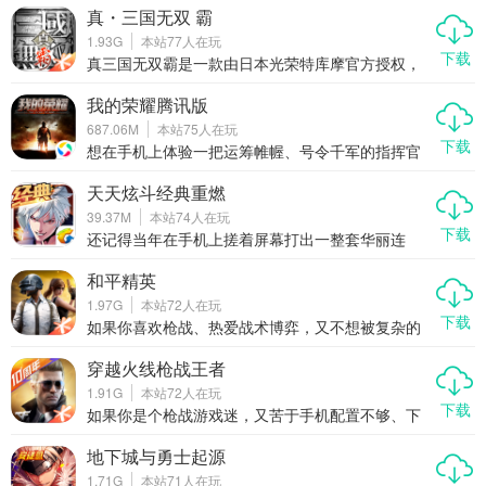
试。
的休闲点消类手游蛋蛋助手，正是这样一款让人一
真・三国无双 霸
玩就停不下来的小清新游戏。它不仅玩法简单、操
1.93G
本站
77
人在玩
作轻松，还融合了丰富的关卡设计和趣味元素，无
下载
论是通勤途中还是休息时间，都能让你轻松上手、
真三国无双霸是一款由日本光荣特库摩官方授权，
快乐消除。如果你正在寻找一款既能打发时间又能
腾讯发行的正统真三国无双手游。这款游戏以经典
带来成就感的休闲游戏，那么蛋蛋助手绝对值得你
的“真三国无双”系列为蓝本，完美还原了主机端的核
我的荣耀腾讯版
一试。
心玩法与精髓，同时针对移动端进行了优化和创
687.06M
本站
75
人在玩
新。玩家可以化身三国时期的猛将，体验一骑当千
下载
的快感，感受群雄逐鹿、乱世纷争的独特魅力。游
想在手机上体验一把运筹帷幄、号令千军的指挥官
戏不仅保留了原作的经典元素，还加入了更多适合
快感？想和全国玩家一起合纵连横，争夺世界霸
手机平台的新特性，让玩家随时随地都能享受热血
权？那就别错过最近火出圈的我的荣耀腾讯版！这
天天炫斗经典重燃
沸腾的战斗乐趣。
可不是那种点点点就能通关的挂机游戏，而是一款
39.37M
本站
74
人在玩
真刀真枪拼策略、拼操作、拼联盟智慧的多人在线
下载
战争手游。在这里，你不是一个人在战斗，而是作
还记得当年在手机上搓着屏幕打出一整套华丽连
为一方阵营的核心指挥官，从零开始建造基地、训
招，全屏炸裂、敌人倒地不起的快感吗？那个让无
练部队、研发科技，联合战友一步步打下江山。资
数动作游戏爱好者热血沸腾的《天天炫斗》回来
和平精英
源争夺、领土扩张、间谍渗透、联盟博弈……所有
了！不是换皮，不是缝合，而是真真正正的经典重
1.97G
本站
72
人在玩
你能想到的战争戏码，这里全都有。如果你厌倦了
燃——2025全新版本天天炫斗经典重燃强势上线，
下载
千篇一律的割草玩法，渴望一场真正烧脑又热血的
原班手感回归，打击感拉满，连招系统全面进化，
如果你喜欢枪战、热爱战术博弈，又不想被复杂的
全球大战，那我的荣耀腾讯版绝
带你重回指尖格斗的黄金年代。这一次，不只是怀
操作劝退，那和平精英绝对是手机上最值得尝试的
旧，更是一场动作手游的全面觉醒。
吃鸡游戏。它不只是简单的射击手游，而是一场融
穿越火线枪战王者
合了策略、反应和团队协作的指尖战场。从画质到
1.91G
本站
72
人在玩
手感，从地图设计到社交体验，每一个细节都在告
下载
诉你：这才是真正的移动端战术竞技。
如果你是个枪战游戏迷，又苦于手机配置不够、下
载太慢、更新卡顿，那现在有个好消息——穿越火
线枪战王者来了，而且是以“云游戏”的方式直接甩开
地下城与勇士起源
硬件限制，点开就玩，不占内存，不发烫，低配机
1.71G
本站
71
人在玩
也能畅快刚枪。这不仅仅是一款经典IP的手游延