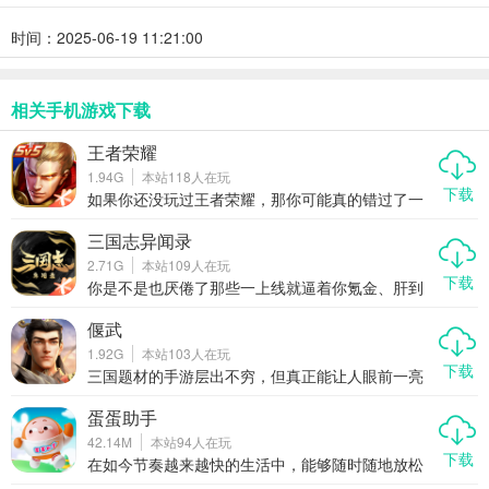
时间：2025-06-19 11:21:00
相关手机游戏下载
王者荣耀
1.94G
本站
118
人在玩
下载
如果你还没玩过王者荣耀，那你可能真的错过了一
款能让你从下班追到凌晨、从青铜一路冲上王者的
国民级手游。这不仅仅是一款手机游戏，它更像是
三国志异闻录
一场全民参与的电竞狂欢，一个靠操作和意识说话
2.71G
本站
109
人在玩
的公平竞技场。在这里，没有无敌的氪金英雄，只
下载
有不断进阶的技术与团队配合。无论你是喜欢秀操
你是不是也厌倦了那些一上线就逼着你氪金、肝到
作的孤胆英雄，还是愿意默默辅助的幕后功臣，王
凌晨还追不上的手游？现在有一款真正让普通玩家
者荣耀都能给你一席之地。
也能玩得爽的三国题材新游杀进市场——三国志异
偃武
闻录。这可不是又一款换皮卡牌堆战力的游戏，它
1.92G
本站
103
人在玩
是腾讯首款Q版回合制RPG，主打轻松收集、开放
下载
养成、自由交易，甚至还能搬砖赚点零花钱。没
三国题材的手游层出不穷，但真正能让人眼前一亮
错，它把“策略”两个字重新捡了起来，不再比谁充得
的却不多。而《偃武》正是这样一款在众多同类游
多，而是看谁玩得聪明。今天咱们就好好聊聊，为
戏中脱颖而出的作品。它不仅将三国历史与战略玩
蛋蛋助手
什么这款看似萌系实则硬核的手游，正在悄悄改变
法深度融合，还通过高品质的画面、万人同屏的即
42.14M
本站
94
人在玩
你对三国游戏的认知。
时战斗以及真实细腻的单位设定，为玩家带来前所
下载
未有的沉浸式体验。如果你是策略游戏爱好者，又
在如今节奏越来越快的生活中，能够随时随地放松
对三国文化情有独钟，那么《偃武》绝对值得一
心情的手游无疑成为了玩家们的首选。而最近上线