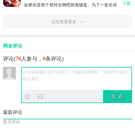
下载
续，更是一次真正意义上的移动射击革命。它把端
如果你是那个曾经在网吧搓着键盘、为了一套史诗
游级别的操作感、竞技性、地图设计原汁原味搬到
装备刷到天亮的DNF老玩家，那你一定还记得第一
了手机上，还用云技术解决了玩家最头疼的安装和
次走进格兰之森时的心跳。现在，那份热血和手
适配问题。想随时随地来一把爆头对决？现在真的
感，终于原汁原味地搬上了手机——地下城与勇士
点击查看更多
可以了。
起源，不只是情怀复刻，更是一次真正能打的手游
革新。它把端游那套爽快连招、硬核打击感、丰富
职业体系，全都塞进你的口袋，让你随时随地掏出
手机就能打出一套行云流水的“20秒真男人”。这不
再是什么“氪金换战力”的数值游戏，而是真正讲究操
网友评论
作、走位、技能衔接的动作RPG。这一次，阿拉德
大陆的冒险，真的能打。
70
0
评论(
人参与，
条评论)
发 布
最新评论
暂无评论