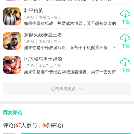
为一方阵营的核心指挥官，从零开始建造基地、训
招，全屏炸裂、敌人倒地不起的快感吗？那个让无
练部队、研发科技，联合战友一步步打下江山。资
数动作游戏爱好者热血沸腾的《天天炫斗》回来
和平精英
源争夺、领土扩张、间谍渗透、联盟博弈……所有
了！不是换皮，不是缝合，而是真真正正的经典重
1.97G
本站
72
人在玩
你能想到的战争戏码，这里全都有。如果你厌倦了
燃——2025全新版本天天炫斗经典重燃强势上线，
下载
千篇一律的割草玩法，渴望一场真正烧脑又热血的
原班手感回归，打击感拉满，连招系统全面进化，
如果你喜欢枪战、热爱战术博弈，又不想被复杂的
全球大战，那我的荣耀腾讯版绝
带你重回指尖格斗的黄金年代。这一次，不只是怀
操作劝退，那和平精英绝对是手机上最值得尝试的
旧，更是一场动作手游的全面觉醒。
吃鸡游戏。它不只是简单的射击手游，而是一场融
穿越火线枪战王者
合了策略、反应和团队协作的指尖战场。从画质到
1.91G
本站
72
人在玩
手感，从地图设计到社交体验，每一个细节都在告
下载
诉你：这才是真正的移动端战术竞技。
如果你是个枪战游戏迷，又苦于手机配置不够、下
载太慢、更新卡顿，那现在有个好消息——穿越火
线枪战王者来了，而且是以“云游戏”的方式直接甩开
地下城与勇士起源
硬件限制，点开就玩，不占内存，不发烫，低配机
1.71G
本站
71
人在玩
也能畅快刚枪。这不仅仅是一款经典IP的手游延
下载
续，更是一次真正意义上的移动射击革命。它把端
如果你是那个曾经在网吧搓着键盘、为了一套史诗
游级别的操作感、竞技性、地图设计原汁原味搬到
装备刷到天亮的DNF老玩家，那你一定还记得第一
了手机上，还用云技术解决了玩家最头疼的安装和
次走进格兰之森时的心跳。现在，那份热血和手
适配问题。想随时随地来一把爆头对决？现在真的
感，终于原汁原味地搬上了手机——地下城与勇士
点击查看更多
可以了。
起源，不只是情怀复刻，更是一次真正能打的手游
革新。它把端游那套爽快连招、硬核打击感、丰富
职业体系，全都塞进你的口袋，让你随时随地掏出
手机就能打出一套行云流水的“20秒真男人”。这不
再是什么“氪金换战力”的数值游戏，而是真正讲究操
网友评论
作、走位、技能衔接的动作RPG。这一次，阿拉德
大陆的冒险，真的能打。
67
0
评论(
人参与，
条评论)