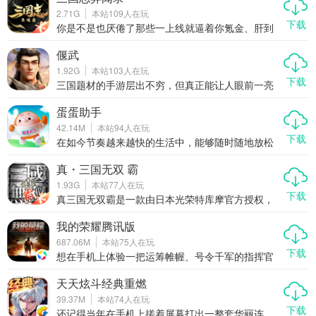
一场全民参与的电竞狂欢，一个靠操作和意识说话
2.71G
本站
109
人在玩
的公平竞技场。在这里，没有无敌的氪金英雄，只
下载
有不断进阶的技术与团队配合。无论你是喜欢秀操
你是不是也厌倦了那些一上线就逼着你氪金、肝到
作的孤胆英雄，还是愿意默默辅助的幕后功臣，王
凌晨还追不上的手游？现在有一款真正让普通玩家
者荣耀都能给你一席之地。
也能玩得爽的三国题材新游杀进市场——三国志异
偃武
闻录。这可不是又一款换皮卡牌堆战力的游戏，它
1.92G
本站
103
人在玩
是腾讯首款Q版回合制RPG，主打轻松收集、开放
下载
养成、自由交易，甚至还能搬砖赚点零花钱。没
三国题材的手游层出不穷，但真正能让人眼前一亮
错，它把“策略”两个字重新捡了起来，不再比谁充得
的却不多。而《偃武》正是这样一款在众多同类游
多，而是看谁玩得聪明。今天咱们就好好聊聊，为
戏中脱颖而出的作品。它不仅将三国历史与战略玩
蛋蛋助手
什么这款看似萌系实则硬核的手游，正在悄悄改变
法深度融合，还通过高品质的画面、万人同屏的即
42.14M
本站
94
人在玩
你对三国游戏的认知。
时战斗以及真实细腻的单位设定，为玩家带来前所
下载
未有的沉浸式体验。如果你是策略游戏爱好者，又
在如今节奏越来越快的生活中，能够随时随地放松
对三国文化情有独钟，那么《偃武》绝对值得一
心情的手游无疑成为了玩家们的首选。而最近上线
试。
的休闲点消类手游蛋蛋助手，正是这样一款让人一
真・三国无双 霸
玩就停不下来的小清新游戏。它不仅玩法简单、操
1.93G
本站
77
人在玩
作轻松，还融合了丰富的关卡设计和趣味元素，无
下载
论是通勤途中还是休息时间，都能让你轻松上手、
真三国无双霸是一款由日本光荣特库摩官方授权，
快乐消除。如果你正在寻找一款既能打发时间又能
腾讯发行的正统真三国无双手游。这款游戏以经典
带来成就感的休闲游戏，那么蛋蛋助手绝对值得你
的“真三国无双”系列为蓝本，完美还原了主机端的核
我的荣耀腾讯版
一试。
心玩法与精髓，同时针对移动端进行了优化和创
687.06M
本站
75
人在玩
新。玩家可以化身三国时期的猛将，体验一骑当千
下载
的快感，感受群雄逐鹿、乱世纷争的独特魅力。游
想在手机上体验一把运筹帷幄、号令千军的指挥官
戏不仅保留了原作的经典元素，还加入了更多适合
快感？想和全国玩家一起合纵连横，争夺世界霸
手机平台的新特性，让玩家随时随地都能享受热血
权？那就别错过最近火出圈的我的荣耀腾讯版！这
天天炫斗经典重燃
沸腾的战斗乐趣。
可不是那种点点点就能通关的挂机游戏，而是一款
39.37M
本站
74
人在玩
真刀真枪拼策略、拼操作、拼联盟智慧的多人在线
下载
战争手游。在这里，你不是一个人在战斗，而是作
还记得当年在手机上搓着屏幕打出一整套华丽连