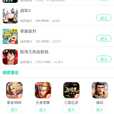
枪战射击
1.95G
v1.328.650012
崩坏3
进入
动作格斗
669.99MB
v8.8.0
香肠派对
进入
动作格斗
202.59MB
v23.57
航海王热血航线
进入
动作格斗
1703.11MB
v1.26.1
猜您喜欢
拳皇98终
王者荣耀
三国志异
偃武
极之战OL
闻录
进入
进入
进入
进入