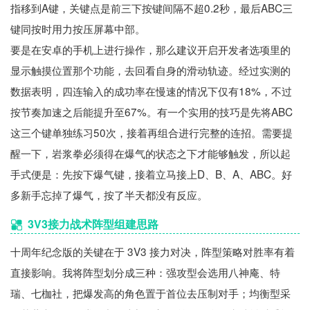
指移到A键，关键点是前三下按键间隔不超0.2秒，最后ABC三
键同按时用力按压屏幕中部。
要是在安卓的手机上进行操作，那么建议开启开发者选项里的
显示触摸位置那个功能，去回看自身的滑动轨迹。经过实测的
数据表明，四连输入的成功率在慢速的情况下仅有18%，不过
按节奏加速之后能提升至67%。有一个实用的技巧是先将ABC
这三个键单独练习50次，接着再组合进行完整的连招。需要提
醒一下，岩浆拳必须得在爆气的状态之下才能够触发，所以起
手式便是：先按下爆气键，接着立马接上D、B、A、ABC。好
多新手忘掉了爆气，按了半天都没有反应。
3V3接力战术阵型组建思路
十周年纪念版的关键在于 3V3 接力对决，阵型策略对胜率有着
直接影响。我将阵型划分成三种：强攻型会选用八神庵、特
瑞、七枷社，把爆发高的角色置于首位去压制对手；均衡型采