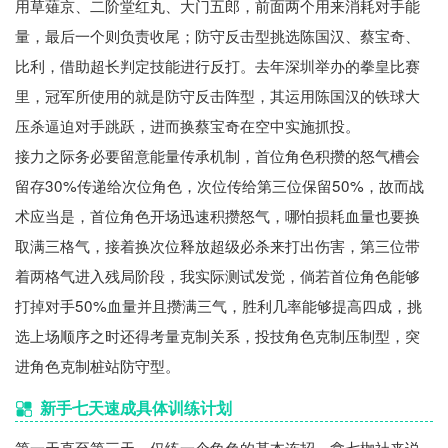
用草薙京、二阶堂红丸、大门五郎，前面两个用来消耗对手能
量，最后一个则负责收尾；防守反击型挑选陈国汉、蔡宝奇、
比利，借助超长判定技能进行反打。去年深圳举办的拳皇比赛
里，冠军所使用的就是防守反击阵型，其运用陈国汉的铁球大
压杀逼迫对手跳跃，进而换蔡宝奇在空中实施抓投。
接力之际务必要留意能量传承机制，首位角色积攒的怒气槽会
留存30%传递给次位角色，次位传给第三位保留50%，故而战
术应当是，首位角色开场迅速积攒怒气，哪怕损耗血量也要换
取满三格气，接着换次位释放超级必杀来打出伤害，第三位带
着两格气进入残局阶段，我实际测试发觉，倘若首位角色能够
打掉对手50%血量并且攒满三气，胜利几率能够提高四成，挑
选上场顺序之时还得考量克制关系，投技角色克制压制型，突
进角色克制桩站防守型。
新手七天速成具体训练计划
第一天直至第三天，仅练一个角色的基本连招，拿七枷社来说