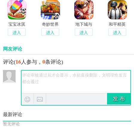
宝宝冰淇
奇妙世界
地下城与
和平精英
淋工厂
美食萌娃
勇士起源
进入
进入
进入
进入
变身料理
大师
网友评论
16
0
评论(
人参与，
条评论)
发 布
最新评论
暂无评论