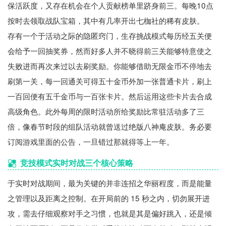
保活跃度，又存在机会在个人贡献榜单里跻身前三。每晚10点
按时去领取战队宝箱，其中有几率开出七枷社的稀有皮肤。
存有一个于活动之际的隐匿窍门，生存挑战模式每历经五关便
会给予一回抽奖券，然而好多人并不晓得前三关能够特意使之
失败进而再次来过以去刷奖励。你能够借助无限金币不停地去
刷第一关，每一回通关可得五十金币外加一张普通卡片，刷上
一百回便有五千金币与一百张卡片。然后运用这些卡片去合成
高级角色。此外每周的限时活动所给奖励比常驻活动多了三
倍，像春节时段的组队活动就曾送过绝版八神庵皮肤。务必要
订阅游戏里面的公告，一旦错过那就得等上一年。
竞技模式实时对战三个核心策略
于实时对战期间，最为关键的并非连招之华丽程度，而是能量
之管理以及距离之控制。在开局前的 15 秒之内，切勿展开进
攻，需去仔细观察对手之习惯，也就是其是偏好跳入，还是倾