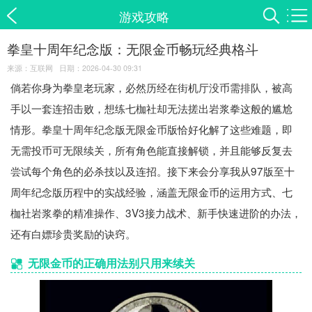
游戏攻略
拳皇十周年纪念版：无限金币畅玩经典格斗
来源：互联网 日期：2026-04-30 09:31
倘若你身为拳皇老玩家，必然历经在街机厅没币需排队，被高
手以一套连招击败，想练七枷社却无法搓出岩浆拳这般的尴尬
情形。拳皇十周年纪念版无限金币版恰好化解了这些难题，即
无需投币可无限续关，所有角色能直接解锁，并且能够反复去
尝试每个角色的必杀技以及连招。接下来会分享我从97版至十
周年纪念版历程中的实战经验，涵盖无限金币的运用方式、七
枷社岩浆拳的精准操作、3V3接力战术、新手快速进阶的办法，
还有白嫖珍贵奖励的诀窍。
无限金币的正确用法别只用来续关