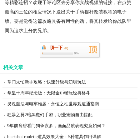
等精彩连招？欢迎于评论区去分享你实战视频的链接，在点赞
最高的三位的相应情况下送出关于手柄摇杆改装教程的电子
版。要是觉得这篇攻略具备有用性的话，将其转发给你战队里
同为追求上分的兄弟。
顶一下
(
0)
0%
相关文章
掌门太忙新手攻略：快速升级与幻境玩法
拳皇十周年纪念版：无限金币畅玩经典格斗
灵魂魔法与电车难题：永恒之柱世界观速通指南
狂暴之翼2暗黑魔幻手游，职业宠物自由搭配
9年前育碧看门狗争议多，画面品质表现究竟如何？
buckshot roulette道具效果大全：5种道具作用详解