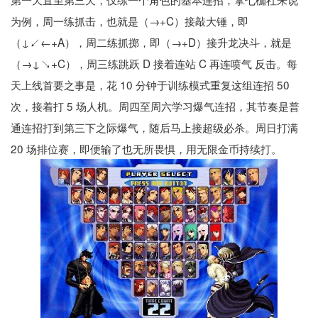
为例，周一练抓击，也就是（→+C）接敲大锤，即
（↓↙←+A），周二练抓掷，即（→+D）接升龙决斗，就是
（→↓↘+C），周三练跳跃 D 接着连站 C 再连喷气 反击。每
天上线首要之事是，花 10 分钟于训练模式重复这组连招 50
次，接着打 5 场人机。周四至周六学习爆气连招，其节奏是普
通连招打到第三下之际爆气，随后马上接超级必杀。周日打满
20 场排位赛，即便输了也无所畏惧，用无限金币持续打。