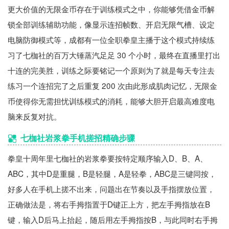
更大价值的无限金币存在于训练模式之中，你能够凭借金币解
锁全部训练辅助功能，像显示连招帧数、开启无限气槽、设定
电脑防御模式等，成都有一位全职拳皇主播于这个模式持续练
习了七枷社的百万大锤蒸汽足足 30 个小时，最终在直播里打出
十连的完美胜，训练之际要铭记一个原则为了就是每天专注去
练习一个连招完了之后重复 200 次由此形成肌肉记忆，无限金
币使得你无需担忧训练模式的消耗，能够大胆开启最高难度电
脑来反复对抗。
七枷社岩浆拳手机搓招精确步骤
拳皇十周年里七枷社的岩浆拳要按特定顺序输入D、B、A、
ABC，其中D是重腿，B是轻腿，A是轻拳，ABC是三键同按，
好多人在手机上搓不出来，问题出在节奏以及手指摆放位置，
正确做法是，将右手拇指置于D键正上方，把左手拇指放在B
键，输入D后马上抬起，随后用左手拇指按B，与此同时右手拇