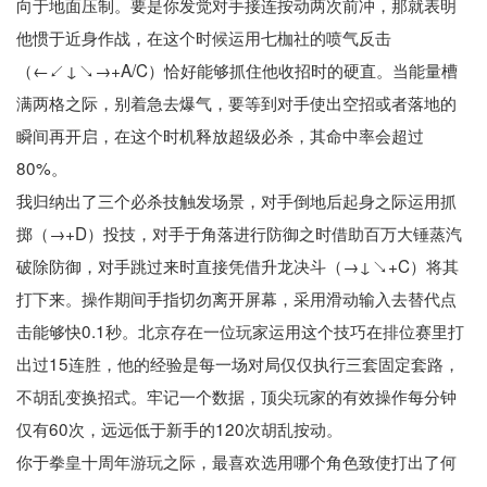
向于地面压制。要是你发觉对手接连按动两次前冲，那就表明
他惯于近身作战，在这个时候运用七枷社的喷气反击
（←↙↓↘→+A/C）恰好能够抓住他收招时的硬直。当能量槽
满两格之际，别着急去爆气，要等到对手使出空招或者落地的
瞬间再开启，在这个时机释放超级必杀，其命中率会超过
80%。
我归纳出了三个必杀技触发场景，对手倒地后起身之际运用抓
掷（→+D）投技，对手于角落进行防御之时借助百万大锤蒸汽
破除防御，对手跳过来时直接凭借升龙决斗（→↓↘+C）将其
打下来。操作期间手指切勿离开屏幕，采用滑动输入去替代点
击能够快0.1秒。北京存在一位玩家运用这个技巧在排位赛里打
出过15连胜，他的经验是每一场对局仅仅执行三套固定套路，
不胡乱变换招式。牢记一个数据，顶尖玩家的有效操作每分钟
仅有60次，远远低于新手的120次胡乱按动。
你于拳皇十周年游玩之际，最喜欢选用哪个角色致使打出了何