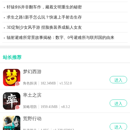
轩辕剑6并非翻车作，藏着文明重生的秘密
求生之路1新手怎么玩？快速上手射击生存
3D定制少女风手游 捏脸换装养成黏人女友
辐射避难所背景故事揭秘：数字、0号避难所与联邦国的由来
站长推荐
梦幻西游
进入
角色扮演
182.34MB
v1.552.0
率土之滨
进入
策略塔防
1959.41MB
v8.3.2
荒野行动
进入