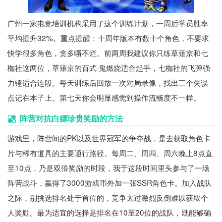
广州一家电竞培训机构采用了这个训练计划，一周后学员胜率
平均提升32%。重点提醒：十周年版本有数十个角色，不要求
快学很多角色，贪多嚼不烂。前两周我建议你只练草薙京和七
枷社这两位，草薙京的百式·鬼燃烧适合起手，七枷社的飞弹强
力锤适合连段。每天训练后回放一次对局录像，找出三个失误
点记在本子上。第七天你会明显感觉到操作流畅度不一样。
阵营对抗白嫖珍贵奖励的方法
游戏里，阵营间的PK以及世界冠军的争夺战，是去获取角色卡
片与稀有道具的主要通行路径。每周二、周四、周六晚上8点直
至10点，乃是双倍奖励的时段，我于这段时间里头参与了一场
阵营战斗，赢得了3000游戏币外加一张SSR角色卡。加入战队
之际，别挑选排名处于首位的，竞争太过激烈反倒难以获取个
人奖励。最为适宜的选择是排名在10至20位的战队，既能够确