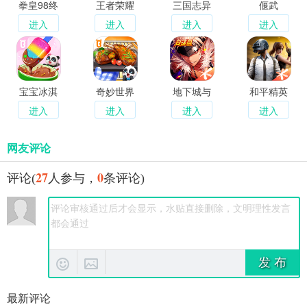
拳皇98终
王者荣耀
三国志异
偃武
极之战OL
闻录
进入
进入
进入
进入
宝宝冰淇
奇妙世界
地下城与
和平精英
淋工厂
美食萌娃
勇士起源
进入
进入
进入
进入
变身料理
大师
网友评论
27
0
评论(
人参与，
条评论)
发 布
最新评论