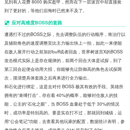
见到有人花费 8000 购买盔甲，然而在下一层迷宫中却直接捡
到了更好的，等他们后悔时已然来不及了。
应对高难度BOSS的套路
遭遇打不过的BOSS之际，先去调整队伍的行动顺序，将治疗以
及辅助角色的速度调整至比主力输出快上一拍，如此一来便能
在敌人展开行动之前加好buff或者回血，世界树迷宫X的BOSS
攻击模式实际上是存在规律的，前两个回合大体是试探，到了
第三回合起便会动用大招，你能够先让防御高的角色去试探两
次，摸清楚具体套路之后再来进行全力输出。
和石化进行绑定，这是去对付 BOSS 极其有效的手段。英雄所
拥有的“束缚打击”，存在着 40%的概率，能够封住敌人的技
能，公主的“石化之眼”，当 BOSS 血量处于低于 30%的情况
时，成功率是特别高的。要是实在打不过，那就回到城镇，运
用“公会笔记”功能，去查看其他玩家的配置，数据统计表明，参
考攻略之后再去挑战，成功率从 31%提升到了 82%。