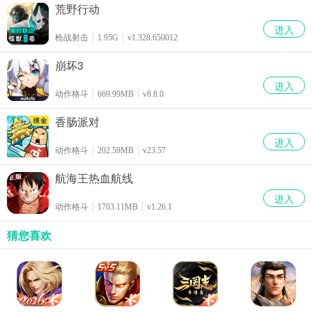
荒野行动
进入
枪战射击
1.95G
v1.328.650012
崩坏3
进入
动作格斗
669.99MB
v8.8.0
香肠派对
进入
动作格斗
202.59MB
v23.57
航海王热血航线
进入
动作格斗
1703.11MB
v1.26.1
猜您喜欢