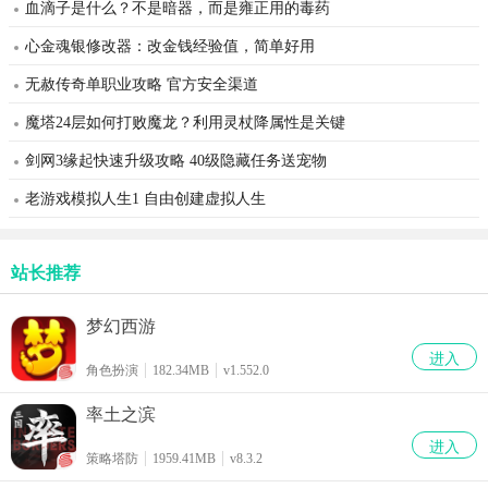
血滴子是什么？不是暗器，而是雍正用的毒药
心金魂银修改器：改金钱经验值，简单好用
无赦传奇单职业攻略 官方安全渠道
魔塔24层如何打败魔龙？利用灵杖降属性是关键
剑网3缘起快速升级攻略 40级隐藏任务送宠物
老游戏模拟人生1 自由创建虚拟人生
站长推荐
梦幻西游
进入
角色扮演
182.34MB
v1.552.0
率土之滨
进入
策略塔防
1959.41MB
v8.3.2