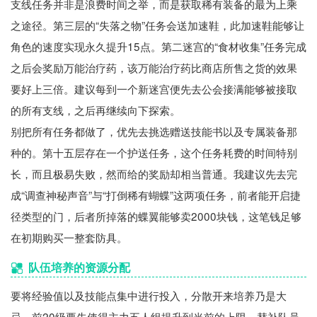
支线任务并非是浪费时间之举，而是获取稀有装备的最为上乘
之途径。第三层的“失落之物”任务会送加速鞋，此加速鞋能够让
角色的速度实现永久提升15点。第二迷宫的“食材收集”任务完成
之后会奖励万能治疗药，该万能治疗药比商店所售之货的效果
要好上三倍。建议每到一个新迷宫便先去公会接满能够被接取
的所有支线，之后再继续向下探索。
别把所有任务都做了，优先去挑选赠送技能书以及专属装备那
种的。第十五层存在一个护送任务，这个任务耗费的时间特别
长，而且极易失败，然而给的奖励却相当普通。我建议先去完
成“调查神秘声音”与“打倒稀有蝴蝶”这两项任务，前者能开启捷
径类型的门，后者所掉落的蝶翼能够卖2000块钱，这笔钱足够
在初期购买一整套防具。
队伍培养的资源分配
要将经验值以及技能点集中进行投入，分散开来培养乃是大
忌。前20级要先使得主力五人组提升到当前的上限，替补队员