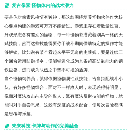
复古像素 怪物体内的战术潜力
要是你对像素风格情有独钟，那这款围绕培养怪物伙伴作为核
心要点构建的游戏可万万不能错过。游戏里存在着数量过百、
外观形态各有差别的怪物，每一种怪物都潜藏着别具一格的天
赋技能，然而这些技能得要你于战斗期间借助特定的操作才能
够解锁。比如说有某个看起来平平无奇的史莱姆，要是连续三
个回合运用防御指令，便能够进化成为具备超高防御能力的钢
铁巨兽，进而成为队伍之中坚不可摧的盾牌。
当个怪物饲养员，就得依据怪物属性跟技能，恰当搭配战斗小
队。有好多怪物组合，面对不一样敌人时，表现差得特明显，
像面对魔法攻击占主导的敌人，派有魔法反射技能的怪物，就
能叫对手自尝恶果。这般有深度的战术配合，使每次冒险都满
是思考与乐趣。
未来科技 卡牌与动作的完美融合