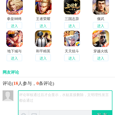
拳皇98终
王者荣耀
三国志异
偃武
极之战OL
闻录
进入
进入
进入
进入
地下城与
和平精英
天天炫斗
穿越火线
勇士起源
经典重燃
枪战王者
进入
进入
进入
进入
网友评论
18
0
评论(
人参与，
条评论)