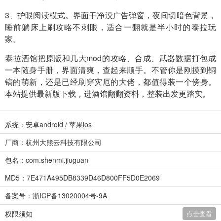
3、护眼阅读模式。界面干净没广告弹窗，夜间切暗色背景，
睡前躺床上刷攻略不刺眼，适合一翻就是半小时的泰拉玩
家。
泰拉酒馆把原版和几大mod的攻略、合成、武器数据打包成
一本随身手册，界面清爽，查起来顺手。不管你是刚摸到铜
镐的萌新，还是已经刷穿灾厄的大佬，都值得装一个傍身。
本站提供最新版下载，进酒馆翻翻资料，整装出发更踏实。
系统：安卓android / 苹果ios
厂商：杭州大熊云科技有限公司
包名：com.shenmi.jiuguan
MD5：7E471A495DB8339D46D800FF5D0E2069
备案号：浙ICP备13020004号-9A
权限须知
点击查看