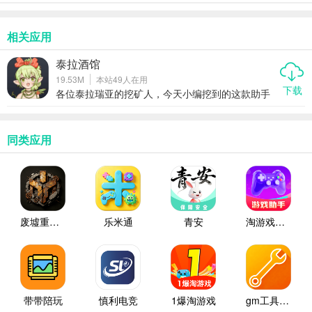
相关应用
泰拉酒馆
19.53M
本站
49
人在用
下载
各位泰拉瑞亚的挖矿人，今天小编挖到的这款助手
叫泰拉酒馆。它由爱好者自2018年一点点攒起来，
专攻游戏攻略、mod资料与合成查询，把散落各处
的情报整合成一本移动wiki，探险路上翻一翻，能省
下不少查资料的时间。
同类应用
废墟重建者
乐米通
青安
淘游戏助手
带带陪玩
慎利电竞
1爆淘游戏
gm工具箱助手