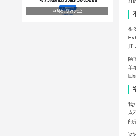
打
网络浏览器大全
很
P
打
除
单
回
我
点
的
这