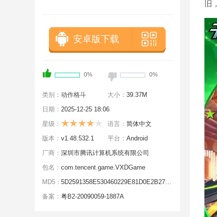
旧
安卓版下载
0%
0%
类别：
动作格斗
大小：
39.37M
日期：
2025-12-25 18:06
星级：
语言：
简体中文
版本：
v1.48.532.1
平台：
Android
厂商：
深圳市腾讯计算机系统有限公司
包名：
com.tencent.game.VXDGame
MD5：
5D2591358E530460229E81D0E2B2706B
备案：
粤B2-20090059-1887A