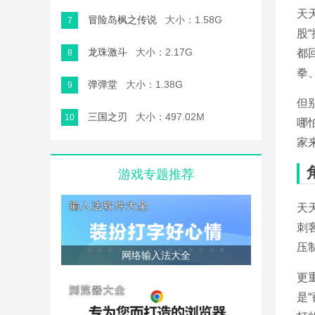
天
冒险岛枫之传说
大小：1.58G
7
股
龙珠激斗
大小：2.17G
都
8
拳
弹弹堂
大小：1.38G
9
但
三国之刃
大小：497.02M
10
哪
家
游戏专题推荐
天
刺
压
网络输入法大全
更
是