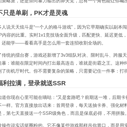
的策略派，还是崇尚暴力输出的莽夫党，总有一个角色能让你喊出
不只是单刷，PK才是灵魂
多人说天天炫斗是“一个人的格斗游戏”，因为它早期确实以副本
VP内容的比重。实时1v1竞技场全面升级，匹配更快、延迟更低
，还能学——看看高手是怎么用一套连招收割全场的。
了传统的擂台赛，游戏还新增了3v3组队对决、限时乱斗、跨服天
粗暴：谁能在限定时间内打出最高连击，谁就是街霸之王。这种
到了街机厅时代。你不需要复杂的策略，只需要记住一件事：打
福利拉满，登录就送SSR
知道你现在心里可能在嘀咕：“又是套路吧？前期送一堆，后期卡
不一样。官方直接放出话来：首周登录，每天送抽卡券、强化材
是，第七天直接送一个SSR级角色，而且是保底必得，不用拼脸
波操作说实话挺圈粉的。它不像某些游戏那样吊你胃口，而是用实