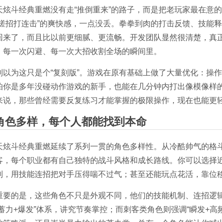
天炫斗经典重燃没有走“推倒重来”的路子，而是把老玩家最在意
“搓招打连击”的爽快感，一点没丢。拳拳到肉的打击反馈、技能
回来了，而且比以前更细腻、更流畅。开发团队显然很清楚，真
、每一次闪避、每一次大招收割全场的瞬间里。
别以为这只是个“复刻版”。游戏在原有基础上做了大量优化：操
怕你是多年没碰动作游戏的新手，也能在几分钟内打出像模像样的
来说，那些曾经需要反复练习才能掌握的极限操作，现在也能更
角色多样，每个人都能找到本命
天炫斗经典重燃延续了系列一贯的角色多样性。从冷酷帅气的格
客，每个职业都有自己独特的战斗风格和成长路线。你可以选择
制，用技能连招把对手压得喘不过气；甚至还能玩点花活，靠位移
重要的是，这些角色不只是外观不同，他们的技能机制、连招逻
“蓄力+爆发”体系，讲究节奏掌控；而刺客类角色则强调“瞬发+