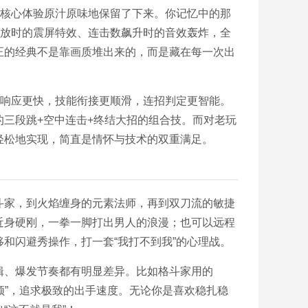
的核心体验原汁原味地保留了下来。你记忆中的那
释放时的震屏特效、连击数飙升时的音效轰炸，全
正的经典不是靠画质堆出来的，而是藏在每一次出
作响应更快，技能衔接更顺滑，连招判定更智能。
三段跳+空中连击+终结大招的组合技。而对老玩
轻松地实现，简直是情怀与技术的双重满足。
斗家，到火焰缠身的元素法师，再到双刀流的敏捷
近身硬刚，一拳一脚打出男人的浪漫；也可以远程
和闪避秀操作，打一套“我打不到我”的心理战。
辑、爆发节奏都有明显差异。比如格斗家用的
高频”，追求极致的出手速度。无论你是喜欢稳扎稳