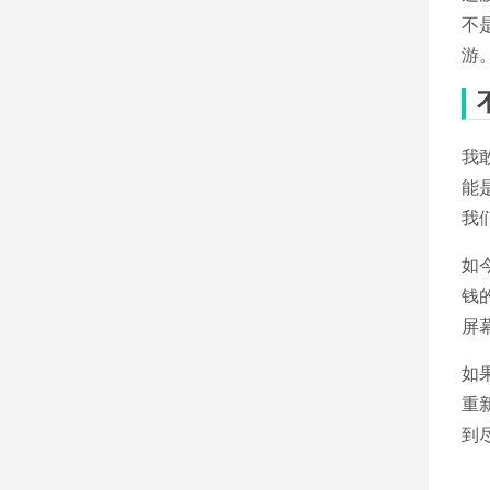
不
游
我
能
我
如
钱
屏
如
重
到