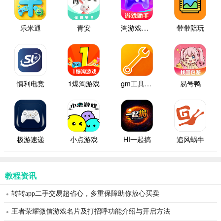
乐米通
青安
淘游戏助手
带带陪玩
慎利电竞
1爆淘游戏
gm工具箱助手
易号鸭
极游速递
小点游戏
HI一起搞
追风蜗牛
教程资讯
转转app二手交易超省心，多重保障助你放心买卖
王者荣耀微信游戏名片及打招呼功能介绍与开启方法