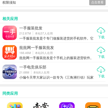
权限须知
点击查看
相关应用
一手服装批发
212.87M
本站
37
人在用
下载
一手服装批发是个专门做服装进货的手机软件。它
主要帮店主直接联系全国的一手货源，不用跑腿就
能看款。核心就是让拿货变得更简单，省时间也省
批批网一手服装批发
路费，适合想开店或者补货的朋友用。
166.46M
本站
20
人在用
下载
批批网一手服装批发是个手机上的服装进货软件。
它把工厂和卖家连在一起，没有中间商赚差价。用
户能在这里找到女装男装童装，支持一件代发。对
一手电竞俱乐部
于想开店或者做直播的人来说，这是个省成本的好
21.68M
本站
6
人在用
工具。小编觉得，想拿源头货的朋友可以多了解。
下载
小编今天带大家认识一款专为《三角洲行动》玩家
打造的神器——一手电竞俱乐部。它把娱乐组队、
大神护航和实战指导打包成一条龙服务，让你在游
戏里少走弯路，快速提升意识与枪法。
同类应用