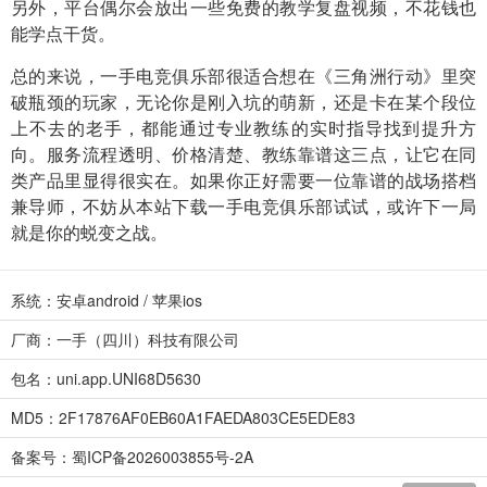
另外，平台偶尔会放出一些免费的教学复盘视频，不花钱也
能学点干货。
总的来说，一手电竞俱乐部很适合想在《三角洲行动》里突
破瓶颈的玩家，无论你是刚入坑的萌新，还是卡在某个段位
上不去的老手，都能通过专业教练的实时指导找到提升方
向。服务流程透明、价格清楚、教练靠谱这三点，让它在同
类产品里显得很实在。如果你正好需要一位靠谱的战场搭档
兼导师，不妨从本站下载一手电竞俱乐部试试，或许下一局
就是你的蜕变之战。
系统：安卓android / 苹果ios
厂商：一手（四川）科技有限公司
包名：uni.app.UNI68D5630
MD5：2F17876AF0EB60A1FAEDA803CE5EDE83
备案号：蜀ICP备2026003855号-2A