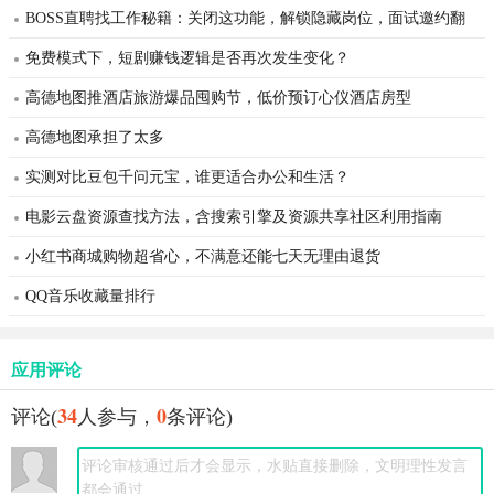
BOSS直聘找工作秘籍：关闭这功能，解锁隐藏岗位，面试邀约翻
倍
免费模式下，短剧赚钱逻辑是否再次发生变化？
高德地图推酒店旅游爆品囤购节，低价预订心仪酒店房型
高德地图承担了太多
实测对比豆包千问元宝，谁更适合办公和生活？
电影云盘资源查找方法，含搜索引擎及资源共享社区利用指南
小红书商城购物超省心，不满意还能七天无理由退货
QQ音乐收藏量排行
应用评论
34
0
评论(
人参与，
条评论)