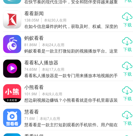
下载
在快节奏的现代生活中，安全和陪伴变得越来越重
要。小鹰看看作为一款专为智能摄像机打造的手机
应用，凭借远程实时监控、云存储回放、智能报警
看看新闻
推送等功能，成为家庭和商铺用户的贴心助手。无
138.05M
本站
30
人在用
论你身在何处，都能随时查看家中情况、关注店铺
下载
动态，真正做到“身在外，家在身边”。接下来，我们
在如今信息爆炸的时代，获取及时、权威、深度的
就来详细聊聊这款实用又贴心的APP到底有哪些亮
新闻资讯显得尤为重要。看看新闻作为上海广播电
点。
视台（SMG）倾力打造的官方新闻客户端，凭借其
蚂蚁看看
强大的新闻生产能力与创新的传播方式，已经成为
81.86M
本站
24
人在用
众多用户获取新闻的首选平台。无论你是关注时事
下载
热点、社会动态，还是喜欢深度报道与独家解读，
蚂蚁看看是一款主打微短剧的视频播放平台。这里
看看新闻都能满足你的需求。本文将为你全面解析
汇聚了海量网络剧和电影资源。用户能随时观看全
这款APP的核心优势，带你了解它为何值得你下载
新剧集。小编觉得它很适合喜欢碎片化追剧的人
看看私人播放器
并长期使用。
群。核心价值在于内容丰富且更新快。
74.65M
本站
17
人在用
下载
看看私人播放器是一款专门用来播放本地视频的手
机软件。用户能把存在手机里的电影直接打开看，
不用联网也能用。核心好处就是隐私安全，播放流
小熊看看
畅，还能把画面投到电视上。小编觉得这款工具很
101.9M
本站
9
人在用
适合喜欢存电影的朋友。
下载
想边刷视频边赚钱？小熊看看就是你手机里最该装
的那个“会生钱”的APP！不用投资、不用拉人头，打
开手机看个视频、签个到，金币就哗哗往账户里
慧看看
进。不管是搞笑段子、萌宠日常，还是生活妙招、
71.6M
本站
7
人在用
热点资讯，这里全都有，关键是——你看得越开
下载
心，赚得越多！别再把时间白白浪费在无聊的短视
慧看看是一款主打短剧观看的手机软件。用户能在
频上了，来小熊看看，让每一分钟都变成真金白
这里找到各种类型的剧情片段。核心价值在于免费
银。
观看还能赚点零花钱。小编觉得这款应用适合喜欢