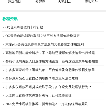
超级简历
云智充
天鹅到家极速版
虚贝租号
教程资讯
QQ音乐粤语歌前十排行榜
QQ音乐自动续费咋取消？这三种方法帮你轻松搞定
京东plus会员优惠券领取方法及与其他券叠加使用规则
高德地图新功能全解析，不止导航还能帮你解决这些出行难题
番茄小说网页版入口及使用方法设置，还有这些注意事项要知道
拼多多商家叫苦：退款乱象、平台偏袒及奇葩操作致损失惨重
蛋仔派对怎么设置自己的地图？看这里玩法全攻略
拼多多仅退款不退货成欺诈手段，如何避免及处理该行为？
大麦网设置微信优先支付教程，让付款更便捷
2026免费小说软件推荐，抖音精选APP打破传统阅读局限