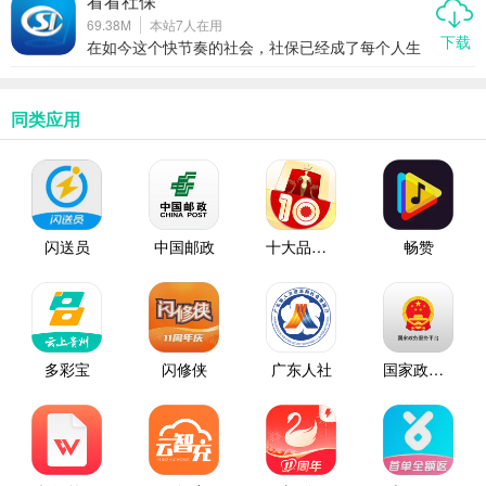
看看社保
碎片化娱乐的人群。你要是想打发时间，这个 app
69.38M
本站
7
人在用
挺合适。
下载
在如今这个快节奏的社会，社保已经成了每个人生
活中绕不开的话题。无论是退休养老、医保报销，
还是失业补助、工伤认定，都离不开一个稳定可靠
的社保服务平台。而今天要给大家安利的这款APP
——看看社保，正是为了解决大家“查社保难、办社
同类应用
保烦、认证麻烦”这些痛点而生的。它不仅功能全
面、操作简单，还支持人脸识别认证、电子社保卡
申领、代缴社保、健康医疗等一站式服务，真正做
到了让数据多跑路，群众少跑腿。如果你还在为社
保问题焦头烂额，那这款覆盖人群广、使用量大、
体验流畅的智慧社保工具，绝对值得你下载试试。
闪送员
中国邮政
十大品牌CNPP
畅赞
多彩宝
闪修侠
广东人社
国家政务服务平台