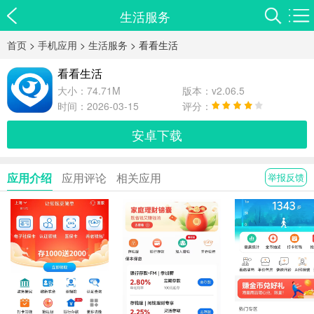
生活服务
首页
>
手机应用
>
生活服务
> 看看生活
看看生活
大小：74.71M
版本：v2.06.5
时间：2026-03-15
评分：
安卓下载
应用介绍
应用评论
相关应用
举报反馈