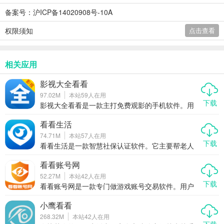
备案号：沪ICP备14020908号-10A
权限须知
点击查看
相关应用
影视大全看看
97.02M
本站
59
人在用
下载
影视大全看看是一款主打免费观影的手机软件。用
户在这里能找到海量热门影视资源。不管你是想追
新剧还是看老电影，这个应用都能满足需求。小编
看看生活
觉得它很适合喜欢随时随地看视频的朋友。
74.71M
本站
57
人在用
下载
看看生活是一款智慧社保认证软件。它主要帮老人
和家庭搞定社保认证、领补贴这些事。功能覆盖
广，用起来也方便，算是大家手机里备着的一个便
看看账号网
民工具。小编觉得，这软件挺适合家里长辈用的，
52.27M
本站
42
人在用
跑大厅太累，这个能省事。
下载
看看账号网是一款专门做游戏账号交易软件。用户
能在上面买卖账号，还能估价。平台正规，操作方
便，让大家交易更放心。小编觉得，这就是个靠谱
小鹰看看
的游戏交易助手。用户下载后，能快速找到想要的
268.32M
本站
42
人在用
游戏号。