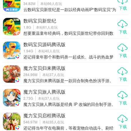
34.82M
本站
66
人在玩
下载
云数码宝贝新世纪是一款以经典动画IP“数码宝贝”为
背景的手机游戏，由万代南梦宫与奇侠互娱联合开
发。这款游戏不仅还原了原作动画的经典剧情，还
数码宝贝新世纪
创新性地加入了生态玩法和策略战斗系统，让玩家
1.8G
本站
61
人在玩
能够沉浸在一个全新的数码宝贝世界中。游戏历时
下载
三年精心打磨，版权方全程参与策划监修，确保了
想要重温童年经典吗，数码宝贝新世纪带你回到数
游戏在细节上的高度还原和玩法上的深度创新。
码世界，这里有很多伙伴，战斗策略非常丰富，画
面效果也很精致，云游戏技术加持，不用下载大文
数码宝贝源码腾讯版
件，随时都能玩，体验非常流畅，快来加入冒险
1.94G
本站
40
人在玩
吧。
下载
还记得童年那个和数码兽一起成长、战斗的热血梦
想吗？如今，《数码宝贝源码腾讯版》带着全新的
玩法与情怀回归，不仅还原了我们记忆中的经典元
魔力宝贝归来腾讯版
素，更在玩法和画面上进行了全面升级。这一次，
284.96M
本站
37
人在玩
你不再是旁观者，而是真正的被选召者，在广阔的
下载
数码世界中展开属于自己的冒险旅程。
魔力宝贝归来腾讯版是一款回合制角色扮演手游。
小编觉得，这游戏，主要是让老玩家找回当年感
觉。核心玩法就是抓宠物，打副本。玩家进入体验
魔力宝贝旅人腾讯版
后，能体验到熟悉的法兰城。
2.73G
本站
37
人在玩
下载
魔力宝贝旅人腾讯版是经典 IP 改编的回合制手游。
玩家能在手机上体验完整的冒险旅程。腾讯代理保
证了网络稳定。小编认为这是怀旧玩家的首选。核
魔力宝贝启程腾讯版
心价值在于还原经典玩法。
546.97M
本站
35
人在玩
下载
还记得当年守在电脑前，等着宠物自动战斗、刷经