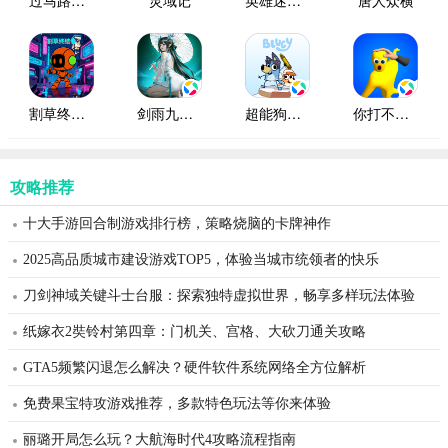
过马路模拟器腾讯版
灵域记
英雄迷宫冒险腾讯版
唐人众横
割草终结者
剑雨九天腾讯版
超能狗狗腾讯版
你打不过我腾讯版
攻略推荐
十大手游回合制游戏排行榜，策略烧脑的卡牌神作
2025高品质城市建设游戏TOP5，体验当城市统领者的快乐
刀剑神域关键斗士台服：探索独特虚拟世界，畅享多样玩法体验
纸嫁衣2奘铃村第四章：门机关、宫格、大砍刀通关攻略
GTA5频繁闪退怎么解决？硬件软件系统网络全方位解析
免费果宝特攻游戏推荐，多款特色玩法等你来体验
丽璐开局怎么玩？大航海时代4攻略流程指南