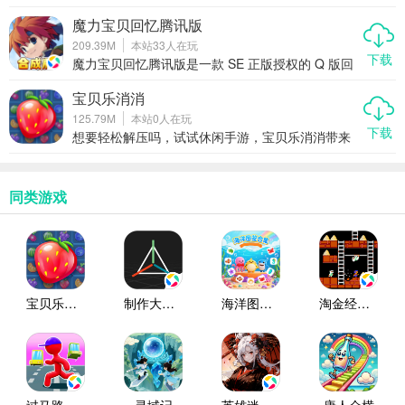
验升级的青涩时光吗？那个充满魔法与冒险的法兰
王国，如今以全新的姿态归来——魔力宝贝启程腾
魔力宝贝回忆腾讯版
讯版，不仅完美复刻了经典玩法，还加入了更适合
209.39M
本站
33
人在玩
现代玩家的挂机放置系统，让你随时随地都能重温
下载
青春回忆。这不仅仅是一款手游，更是一场跨越时
魔力宝贝回忆腾讯版是一款 SE 正版授权的 Q 版回
间的重逢。如果你曾为一只稀有宠物肝到深夜，如
合制角色扮演游戏。玩家能看到最初的魔力形象。
果你还记得和好友并肩挑战国王的热血时刻，那么
体验原制原味的手动战斗。带大家重温法兰城。找
宝贝乐消消
这一次，别再错过。
回真魔力的回忆。
125.79M
本站
0
人在玩
下载
想要轻松解压吗，试试休闲手游，宝贝乐消消带来
奇妙体验，滑动指尖交换元素，凑齐三个相同形
象，触发炫酷消除特效，音效清脆悦耳，玩起来特
别解压，关卡设计层层递进，挑战乐趣无穷，适合
碎片时间玩，随时都能来一局，享受消除快感。
同类游戏
宝贝乐消消
制作大师腾讯版
海洋图鉴合集
淘金经典2018腾讯版